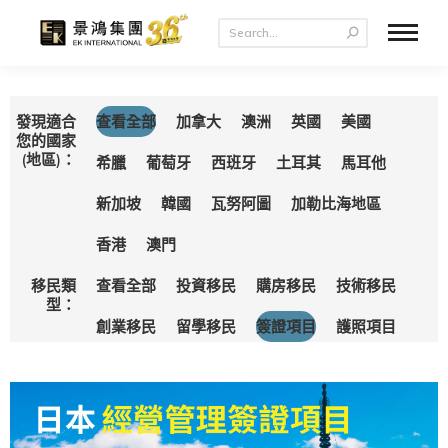
發現適合
查看全部
加拿大
澳洲
英國
美國
您的國家
(地區)：
希臘
葡萄牙
西班牙
土耳其
馬耳他
新加坡
韓國
瓦努阿圖
加勒比海地區
香港
澳門
移民類
查看全部
投資移民
購房移民
技術移民
型：
創業移民
留學移民
簽證項目
護照項目