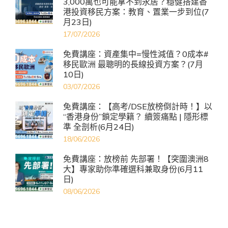
3,000萬也可能拿不到永居？穩健搭建香
港投資移民方案：教育、置業一步到位(7
月23日)
17/07/2026
免費講座：資產集中=慢性減值？0成本#
移民歐洲 最聰明的長線投資方案？(7月
10日)
03/07/2026
免費講座：【高考/DSE放榜倒計時！】以
“香港身份”鎖定學籍？ 續簽痛點 | 隱形標
準 全剖析(6月24日)
18/06/2026
免費講座：放榜前 先部署！【突圍澳洲8
大】專家助你準確選科兼取身份(6月11
日)
08/06/2026