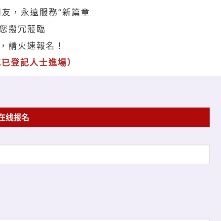
友，永遠服務”新篇章
您撥冗蒞臨
，請火速報名！
或已登記人士進場）
在线报名