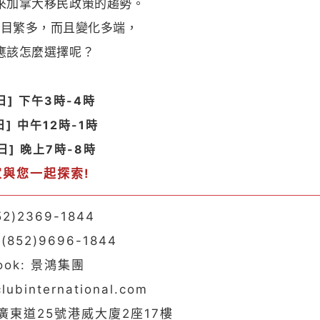
來加拿大移民政策的趨勢。
項目繁多，而且變化多端，
應該怎麼選擇呢？
日]
下午3時-4時
日]
中午
12
時-1時
0日]
晚上
7時-8時
家與您一起探索
!
52)2369-1844
 (852)9696-1844
book: 景鴻集團
clubinternational.com
廣東道25號港威大廈2座17樓