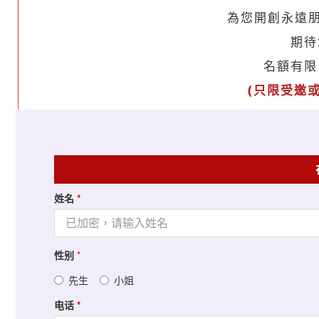
為您開創永遠朋
期待
名額有限
(
只限受邀
姓名
*
性别
*
先生
小姐
电话
*