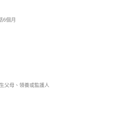
活6個月
」
親生父母、領養或監護人