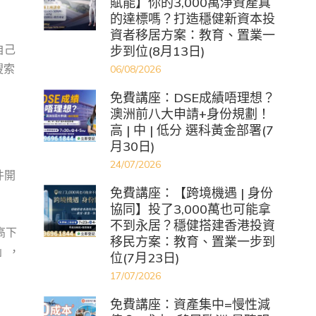
賦能】你的3,000萬淨資產真
的達標嗎？打造穩健新資本投
資者移居方案：教育、置業一
步到位(8月13日)
自己
搜索
06/08/2026
免費講座：DSE成績唔理想？
澳洲前八大申請+身份規劃！
高 | 中 | 低分 選科黃金部署(7
月30日)
24/07/2026
件開
免費講座：【跨境機遇 | 身份
協同】投了3,000萬也可能拿
不到永居？穩健搭建香港投資
高下
移民方案：教育、置業一步到
」，
位(7月23日)
17/07/2026
免費講座：資產集中=慢性減