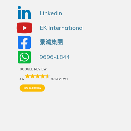
Linkedin
EK International
景鴻集團
9696-1844