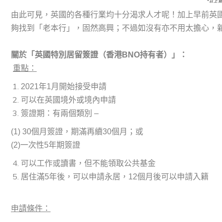
*
以上
由此可見，英國的各種行業均十分渴求人才呢！加上早前英
夠找到「老本行」，固然高興；不過如沒有亦不用太擔心，
關於「英國特別居留簽證（香港
BNO
持有者）」：
重點：
2021年1月開始接受申請
可以在英國境外或境內申請
簽證期：有兩個類別 –
(1) 30個月簽證，期滿再續30個月；或
(2)一次性5年期簽證
可以工作或讀書，但不能領取公共基金
居住滿5年後，可以申請永居，12個月後可以申請入籍
申請條件：