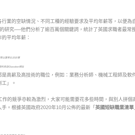
各行業的空缺情況、不同工種的經驗要求及平均年薪等，以便為
有趣的研究──他們分析了逾百萬個關鍵詞，統計了英國求職者最常
作的平均年薪：
港幣以匯率
10.20
計算
資料來自
Glassdoor網站
都是高薪及高技術的職位，例如：業務分析師、機械工程師及軟
到工」。
工作的競爭亦較為激烈，大家可能需要花多些時間，與別人拼個
。根據英國政府2020年10月公佈的最新「
英國短缺職業清單