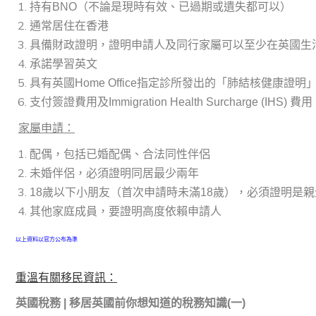
持有BNO（不論是現時有效、已過期或遺失都可以）
通常居住在香港
具備財政證明，證明申請人及同行家屬可以至少在英國生
承諾學習英文
具有英國Home Office指定診所發出的「肺結核健康證明
支付簽證費用及Immigration Health Surcharge (IHS) 費用
家屬申請：
配偶，包括已婚配偶、合法同性伴侶
未婚伴侶，必須證明同居最少兩年
18歲以下小朋友（首次申請時未滿18歲），必須證明是
其他家庭成員，要證明高度依賴申請人
以上資料以官方公布為準
重溫有關移民資訊：
英國稅務 | 移居英國前你想知道的稅務知識(一)