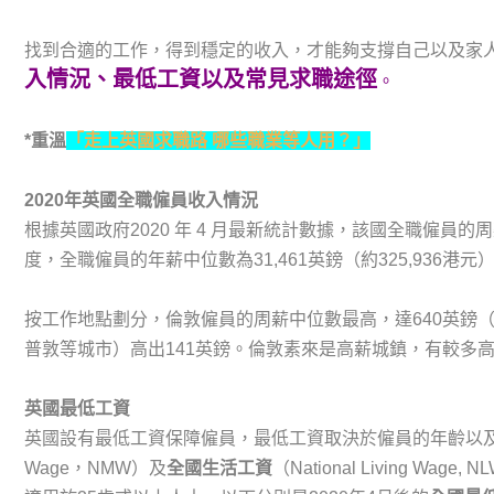
找到合適的工作，得到穩定的收入，才能夠支撐自己以及家
入情況、最低工資以及常見求職途徑
。
*重溫
「走上英國求職路 哪些職業等人用？」
2020
年英國
全職
僱
員收入情
況
根據英國政府2020 年 4 月最新統計數據，該國全職僱員的周薪
度，全職僱員的年薪中位數為31,461英鎊（約325,936港元
按工作地點劃分，倫敦僱員的周薪中位數最高，達640英鎊（
普敦等城市）高出141英鎊。倫敦素來是高薪城鎮，有較多
英國
最低工資
英國設有最低工資保障僱員，最低工資取決於僱員的年齡以
Wage，NMW）及
全
國生活工資
（National Living 