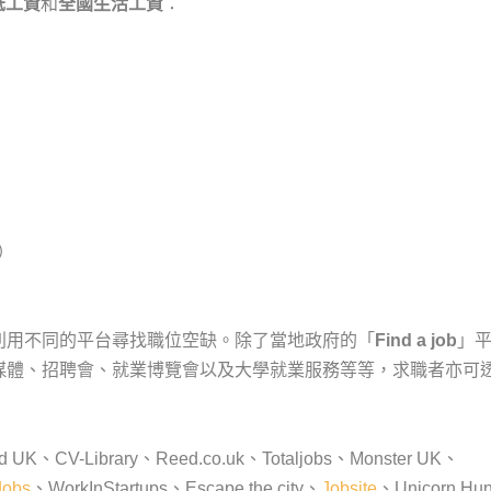
低工資
和
全
國生活工資
：
）
利用不同的平台尋找職位空缺。除了當地政府的「
Find a job
」
媒體、招聘會、就業博覽會以及大學就業服務等等，求職者亦可
ibrary、Reed.co.uk、Totaljobs、Monster UK、
Jobs
、WorkInStartups、Escape the city、
Jobsite
、Unicorn Hu