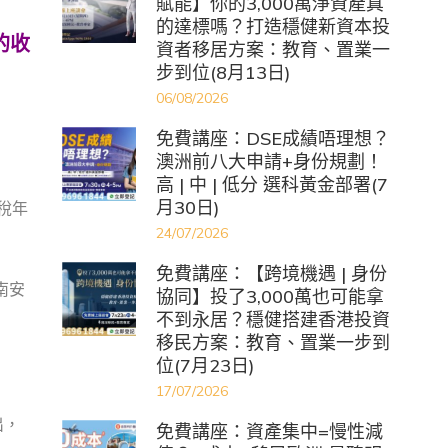
賦能】你的3,000萬淨資產真
的達標嗎？打造穩健新資本投
的收
資者移居方案：教育、置業一
步到位(8月13日)
06/08/2026
免費講座：DSE成績唔理想？
澳洲前八大申請+身份規劃！
高 | 中 | 低分 選科黃金部署(7
月30日)
納稅年
24/07/2026
免費講座：【跨境機遇 | 身份
南安
協同】投了3,000萬也可能拿
不到永居？穩健搭建香港投資
移民方案：教育、置業一步到
位(7月23日)
17/07/2026
出，
免費講座：資產集中=慢性減