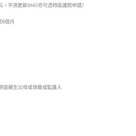
以，不須更新BNO亦可憑特區護照申請）
活6個月
證明是親生父母或領養或監護人