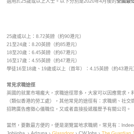
適用於25歲或以上人士。以下分別是2020年4月後的
全國
最
25歲或以上：8.72英鎊（約90港元）
21至24歲：8.20英鎊（約85港元）
18至20歲：6.45英鎊（約67港元）
16至17歲：4.55英鎊（約47港元）
學徒16至18歲、19歲或以上（首年）：4.15英鎊（約43港元
常見求職途徑
英國的就業市場龐大，求職途徑眾多，大家可以因應需求，
（類似香港的勞工處），其他常見的途徑有：求職網、社交
招聘廣告應徵心儀職位，又或者直接投遞履歷予有關公司。
當然，要數最方便的，便是瀏覽當地求職網，常見有：Indeed UK、CV-L
Jobijoba 、Adzuna、
Glassdoor
、CWJobs、
The Guardian 