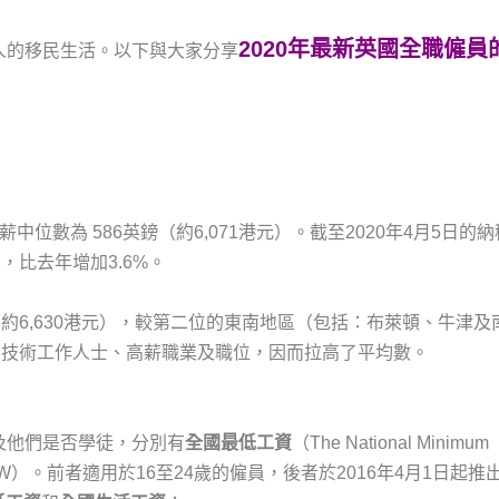
2020年最新英國全職僱員
人的移民生活。以下與大家分享
中位數為 586英鎊（約6,071港元）。截至2020年4月5日的
），比去年增加3.6%。
約6,630港元），較第二位的東南地區（包括：布萊頓、牛津及
高技術工作人士、高薪職業及職位，因而拉高了平均數。
及他們是否學徒，分別有
全國
最低工資
（The National Minimum
Wage, NLW）。前者適用於16至24歲的僱員，後者於2016年4月1日起推