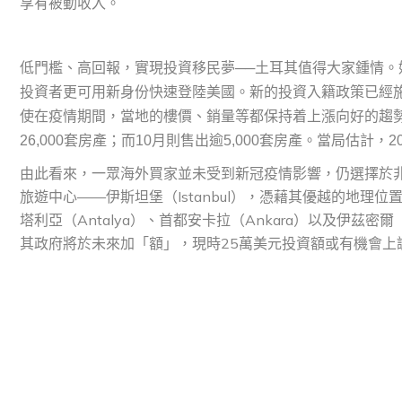
享有被動收入。
低門檻、高回報，實現投資移民夢──土耳其值得大家鍾情。
投資者更可用新身份快速登陸美國。
新的投資入籍政策已經
使在疫情期間，當地的樓價、銷量等都保持着上漲向好的趨勢
26,000套房產；而10月則售出逾5,000套房產。當局估計
由此看來，一眾海外買家並未受到新冠疫情影響，仍選擇於
旅遊中心——伊斯坦堡（Istanbul），憑藉其優越的地
塔利亞（Antalya）、首都安卡拉（Ankara）以及伊茲
其政府將於未來加「額」，現時25萬美元投資額或有機會上