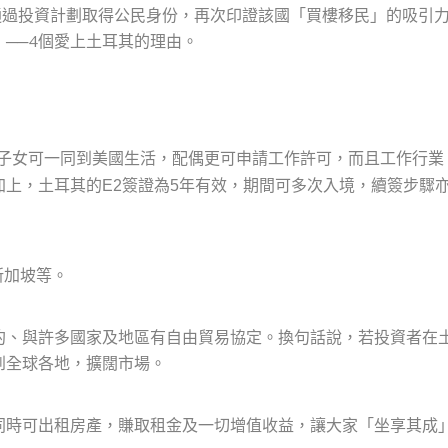
新客戶通過投資計劃取得公民身份，再次印證該國「買樓移民」的吸引
──4個愛上土耳其的理由。
下子女可一同到美國生活，配偶更可申請工作許可，而且工作行業
上，土耳其的E2簽證為5年有效，期間可多次入境，續簽步驟
新加坡等。
約、與許多國家及地區有自由貿易協定。換句話說，若投資者在
到全球各地，擴闊市場。
同時可出租房產，賺取租金及一切增值收益，讓大家「坐享其成