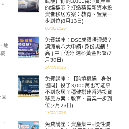
賦能】你的3,000萬淨資產真
力。
的達標嗎？打造穩健新資本投
資者移居方案：教育、置業一
步到位(8月13日)
06/08/2026
免費講座：DSE成績唔理想？
、地
澳洲前八大申請+身份規劃！
高 | 中 | 低分 選科黃金部署(7
亦簡
月30日)
24/07/2026
免費講座：【跨境機遇 | 身份
協同】投了3,000萬也可能拿
不到永居？穩健搭建香港投資
土耳
移民方案：教育、置業一步到
位(7月23日)
17/07/2026
」，
免費講座：資產集中=慢性減