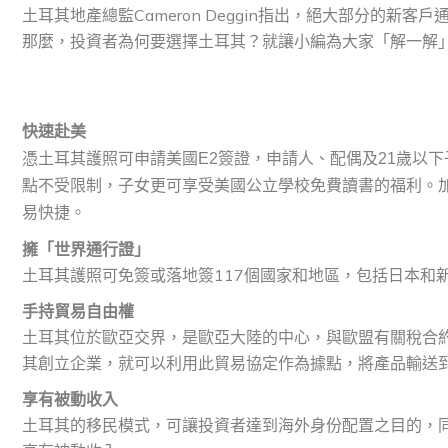
土耳其地產總監Cameron Deggin指出，絕大部分的
那麼，投資者為何要選擇土耳其？就讓小編為大家「解一解」
快
速
赴美
憑土耳其護照可申請美國E2簽證，申請人、配偶及21歲以
點不受限制，子女更可享受美國公立學校免費讀書的福利。加
易快捷。
擁「
世界通行證
」
土耳其護照可免簽或落地簽117個國家和地區，包括日本和
手持貿易自由權
土耳其位於歐亞交界，是歐亞大陸的中心，與歐盟有關稅合
其創立企業，就可以利用此貿易協定作為據點，將產品輸送
享
有被動
收入
土耳其的移民模式，可讓投資者達到海外身份配置之目的，