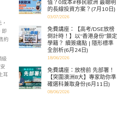
值？0成本#移民歐洲 最聰明
的長線投資方案？(7月10日)
03/07/2026
元，
免費講座：【高考/DSE放榜
。即
倒計時！】以“香港身份”鎖定
售約
學籍？ 續簽痛點 | 隱形標準
全剖析(6月24日)
18/06/2026
頂級
地安
免費講座：放榜前 先部署！
土耳
【突圍澳洲8大】專家助你準
確選科兼取身份(6月11日)
08/06/2026