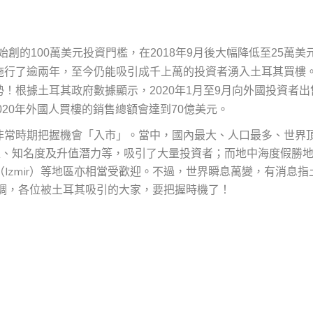
始創的100萬美元投資門檻，在2018年9月後大幅降低至25萬美
施行了逾兩年，至今仍能吸引成千上萬的投資者湧入土耳其買樓
！根據土耳其政府數據顯示，2020年1月至9月向外國投資者出
，2020年外國人買樓的銷售總額會達到70億美元。
非常時期把握機會「入市」。當中，國內最大、人口最多、世界
理位置、知名度及升值潛力等，吸引了大量投資者；而地中海度假勝
密爾（Izmir）等地區亦相當受歡迎。不過，世界瞬息萬變，有消息指
調，各位被土耳其吸引的大家，要把握時機了！