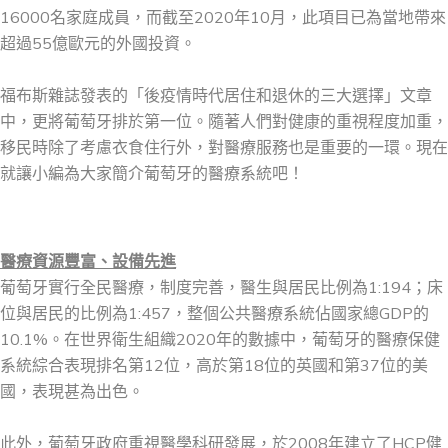
16000名家庭成員，而截至2020年10月，此項目已為當地帶來
超過55億歐元的外國投資。
福布斯雜誌發表的「後疫情時代居住和退休的三大選擇」文章
中，更將葡萄牙排於第一位。隨著人們對健康的重視程度加重，
移民時除了考慮衣食住行外，對醫療服務也是重要的一環。現在
就讓小編為大家簡介葡萄牙的醫療系統吧！
醫療資源豐富、設備先進
葡萄牙實行全民醫療，制度完善，醫生與居民比例為1:194；床
位與居民的比例為1:457，整個公共醫療系統佔國家總GDP的
10.1%。在世界衛生組織2020年的數據中，葡萄牙的醫療保健
系統綜合表現排名第12位，高於第18位的英國和第37位的美
國，表現甚為出色。
此外，葡萄牙政府重視醫學科研發展，於2008年建立了HCP健