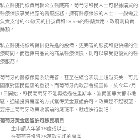
私立醫院門診費用較公立醫院高。葡萄牙移民人士可根據購買的
醫療保險享受相應的醫療服務，擁有醫療保險的人士，一般需要
負責支付約40歐元的掛號費和18.5%的醫藥費用，政府則負責
餘額。
私立醫院或診所提供更先進的設備、更完善的服務和更快速的治
療時間。而選擇高品質的商業醫療保險，則可以享受更優質的醫
療服務。
葡萄牙的醫療保健系統完善，甚至在綜合表現上超越英美，可見
國家對國民健康的重視。而葡萄牙內政部會議宣佈，於今年7月
1日開始，移民葡萄牙不能再透過在里斯本、波爾圖等大都市地
區，通過投資房產的方式獲得黃金簽證許可。政策經不起觀望，
要搭上葡萄牙政策收緊前的尾班車，就趕快行動吧！
葡萄牙
黃金居留許可
移民
項目
– 主申請人年滿18歲或以上
– 在葡萄牙投資28萬歐元起的房產