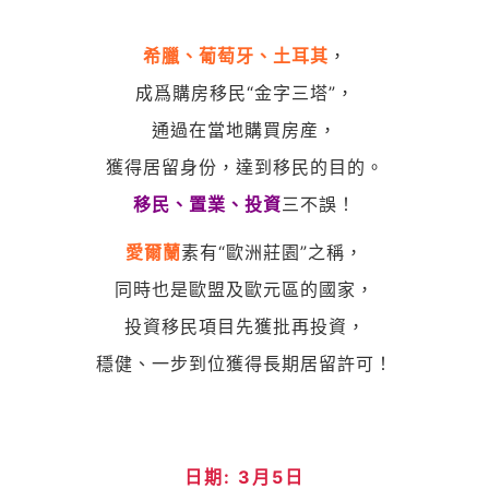
希臘、葡萄牙、土耳其
，
成爲購房移民“金字三塔”，
通過在當地購買房産，
獲得居留身份，達到移民的目的。
移民、置業、投資
三不誤！
愛爾蘭
素有“歐洲莊園”之稱，
同時也是歐盟及歐元區的國家，
投資移民項目先獲批再投資，
穩健、一步到位獲得長期居留許可！
日期: 3月5日