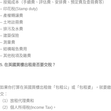
–
按揭成本（手續費、評估費、安排費、預定費及查冊費等）
–
印花稅(Stamp duty)
–
產權轉讓費
–
土地註冊費
–
排污及水費
–
建築保險
–
測量費
–
結構報告費用
–
其他稅項及雜費
5. 在英國買樓出租是否要交稅？
如果你打算在英國買樓出租做「包租公」或「包租婆」，就要繳
交：
（1）放租代理費和
（2）個人所得稅(Income Tax)。