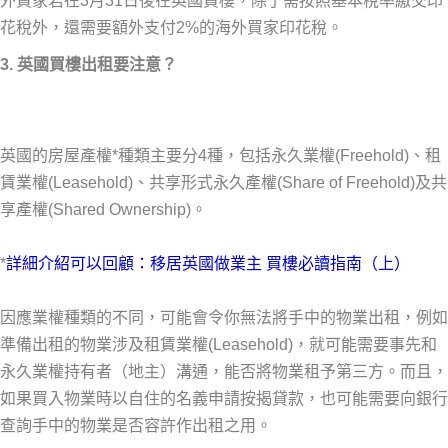
外買家若在3月31日後在英國買樓，除了需按照基本稅率繳交印
花稅外，還需要額外支付2%的海外買家印花稅。
3. 英國買樓出租要注意？
英國的房屋產權*種類主要分4種，包括永久業權(Freehold)、租
賃業權(Leasehold)、共享形式永久產權(Share of Freehold)及共
享產權(Shared Ownership)。
*
詳細介紹可以回顧：移居英國做業主 買樓必讀指南（上）
因應業權種類的不同，可能會令你無法將手中的物業出租，例如
準備出租的物業涉及租賃業權(Leasehold)，就可能需要事先和
永久業權持有者（地主）溝通，能否將物業租予第三方。而且，
如果買入物業時以自住的名義申請按揭貸款，也可能需要向銀行
查詢手中的物業是否容許作出租之用。