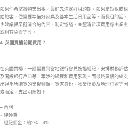
如果你希望將物業出租，最好先決定好租約期。如果是短租或租
給旅客，便需要準備好家具及基本生活日用品等，而長租的話，
也建議提早擬清合約內容，制定協議，並釐清雜項費用應由業主
或租客負責等等。
4. 英國買樓前期費用？
在英國買樓，一般需要到當地銀行會見按揭經紀、安排財務評估
及開設銀行戶口等，牽涉的過程和費用繁瑣。而最終買樓的總支
出視乎所購買的業權種類、買家身份、物業樓齡及地理位置等因
素而定，支出明細如下：
– 首期
–
律師費
–
經紀佣金：約2% – 4%