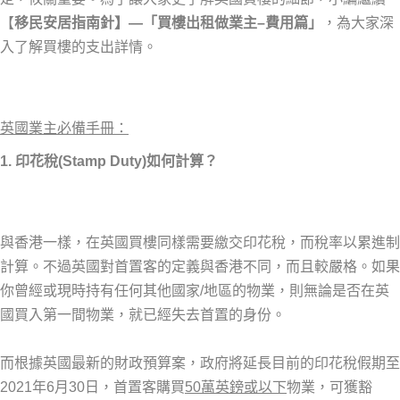
【
移民安居指南針】—「買樓出租做業主–費用篇」
，為大家深
入了解買樓的支出詳情。
英國
業主必備手冊
：
1. 印花稅(Stamp Duty)如何計算？
與香港一樣，在英國買樓同樣需要繳交印花稅，而稅率以累進制
計算。不過英國對首置客的定義與香港不同，而且較嚴格。如果
你曾經或現時持有任何其他國家/地區的物業，則無論是否在英
國買入第一間物業，就已經失去首置的身份。
而根據英國最新的財政預算案，政府將延長目前的印花稅假期至
2021年6月30日，首置客購買
50萬英鎊或以下
物業，可獲豁