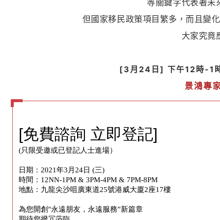
等關鍵字代表著未
但國家移民政策項目繁多，而且變
大家究竟
[3月24日] 下午12
時-1
景鴻專