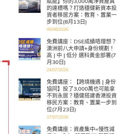
賦能】你的3,000萬淨資產真
的達標嗎？打造穩健新資本投
資者移居方案：教育、置業一
步到位(8月13日)
06/08/2026
免費講座：DSE成績唔理想？
澳洲前八大申請+身份規劃！
高 | 中 | 低分 選科黃金部署(7
月30日)
24/07/2026
免費講座：【跨境機遇 | 身份
協同】投了3,000萬也可能拿
不到永居？穩健搭建香港投資
移民方案：教育、置業一步到
位(7月23日)
17/07/2026
免費講座：資產集中=慢性減