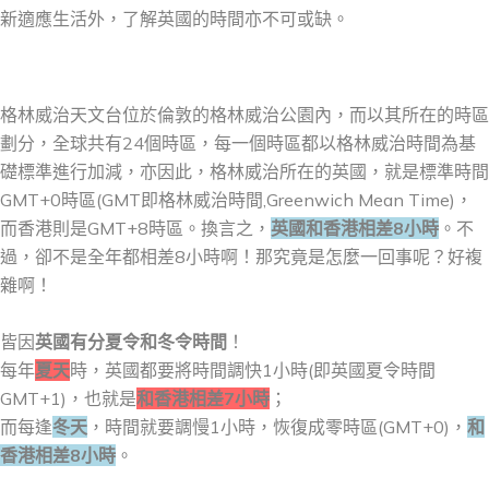
新適應生活外，了解英國的時間亦不可或缺。
格林威治天文台位於倫敦的格林威治公園內，而以其所在的時區
劃分，全球共有24個時區，每一個時區都以格林威治時間為基
礎標準進行加減，亦因此，格林威治所在的英國，就是標準時間
GMT+0時區(GMT即格林威治時間,Greenwich Mean Time)，
而香港則是GMT+8時區。換言之，
英國和香港相差8小時
。不
過，卻不是全年都相差8小時啊！那究竟是怎麼一回事呢？好複
雜啊！
皆因
英國有分夏令和冬令時間
！
每年
夏天
時，英國都要將時間調快1小時(即英國夏令時間
GMT+1)，也就是
和香港相差7小時
；
而每逢
冬天
，時間就要調慢1小時，恢復成零時區(GMT+0)，
和
香港相差8小時
。