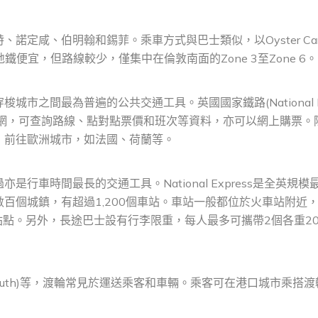
定咸、伯明翰和錫菲。乘車方式與巴士類似，以Oyster Car
便宜，但路線較少，僅集中在倫敦南面的Zone 3至Zone 6。
之間最為普遍的公共交通工具。英國國家鐵路(National Ra
官網，可查詢路線、點對點票價和班次等資料，亦可以網上購票。
，前往歐洲城市，如法國、荷蘭等。
車時間最長的交通工具。National Express是全英規模
百個城鎮，有超過1,200個車站。車站一般都位於火車站附近
倫敦最主要的站點。另外，長途巴士設有行李限重，每人最多可攜帶2個各重2
smouth)等，渡輪常見於運送乘客和車輛。乘客可在港口城市乘搭