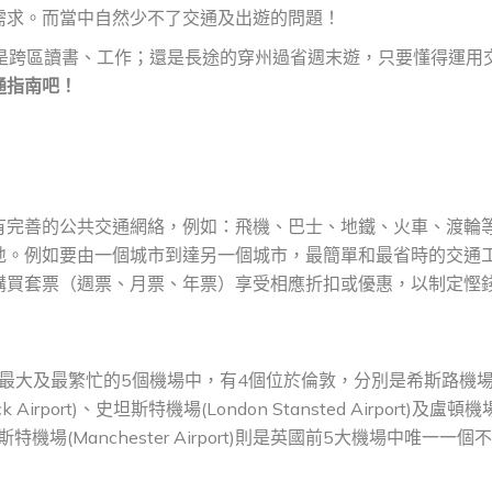
需求。而當中自然少不了交通及出遊的問題！
是跨區讀書、工作；還是長途的穿州過省週末遊，只要懂得運用
通指南吧！
有完善的公共交通網絡，例如：飛機、巴士、地鐵、火車、渡輪
地。例如要由一個城市到達另一個城市，最簡單和最省時的交通
購買套票（週票、月票、年票）享受相應折扣或優惠，以制定慳
國最大及最繁忙的5個機場中，有4個位於倫敦，分別是希斯路機
ick Airport)、史坦斯特機場(London Stansted Airport)及盧頓機
徹斯特機場(Manchester Airport)則是英國前5大機場中唯一一個