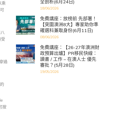
全剖析(6月24日)
以乘
18/06/2026
，可
免費講座：放榜前 先部署！
【突圍澳洲8大】專家助你準
確選科兼取身份(6月11日)
港八
08/06/2026
接受
免費講座：【26-27年澳洲財
政預算出爐】PR移民快線：
讀書 / 工作 – 在澳人士 優先
線穿過
審批？(5月28日)
19/05/2026
敦的
e
，可按