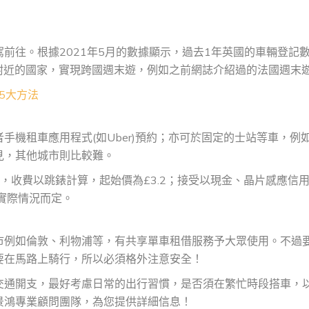
前往。根據2021年5月的數據顯示，過去1年英國的車輛登記
往附近的國家，實現跨國週末遊，例如之前網誌介紹過的法國週末
5大方法
機租車應用程式(如Uber)預約；亦可於固定的士站等車，例
見，其他城市則比較難。
，收費以跳錶計算，起始價為£3.2；接受以現金、晶片感應信
實際情況而定。
市例如倫敦、利物浦等，有共享單車租借服務予大眾使用。不過
要在馬路上騎行，所以必須格外注意安全！
交通開支，最好考慮日常的出行習慣，是否須在繁忙時段搭車，
景鴻專業顧問團隊，為您提供詳細信息！