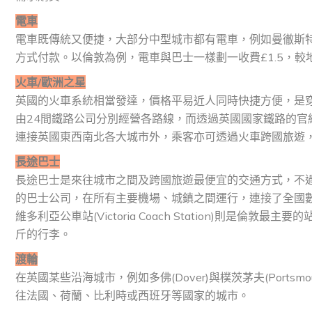
電車
電車既傳統又便捷，大部分中型城市都有電車，例如曼徹斯特、諾
方式付款。以倫敦為例，電車與巴士一樣劃一收費£1.5，較地鐵
火車
/
歐洲之星
英國的火車系統相當發達，價格平易近人同時快捷方便，是穿梭城市
由24間鐵路公司分別經營各路線，而透過英國國家鐵路的
連接英國東西南北各大城市外，乘客亦可透過火車跨國旅遊
長途巴士
長途巴士是來往城市之間及跨國旅遊最便宜的交通方式，不過亦是行
的巴士公司，在所有主要機場、城鎮之間運行，連接了全國數
維多利亞公車站(Victoria Coach Station)則是
斤的行李。
渡輪
在英國某些沿海城市，例如多佛(Dover)與樸茨茅夫(Port
往法國、荷蘭、比利時或西班牙等國家的城市。