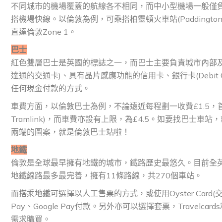
不同城市的機場覆蓋的航線各不相同，而中小型機場一般僅
搭機場快線。以倫敦為例，可乘搭柏靈頓火車站(Paddingto
直達倫敦Zone 1。
巴士
紅色雙層巴士是英國的標誌之一，而巴士主要負責城市內部及鄰近
達通的交通卡)、具有晶片感應功能的信用卡、銀行卡(Debit
任何現金付款的方式。
車費方面，以倫敦巴士為例，不論遠近每程劃一收費£1.5，首
Tramlink)，而車費亦設有上限，為£4.5。如要找巴
兩端的圖案，就是倫敦巴士站啦！
地鐵
倫敦是全球最早擁有地鐵的城市，鐵路歷史最悠久。目前全
地鐵線路最多最完善，擁有11條路線，共270個車站。
而搭乘地鐵可選擇以人工售票的方式，或使用Oyster Card(交通卡
Pay、Google Pay付款。另外亦可以選擇套票，Travelcar
需求購買。