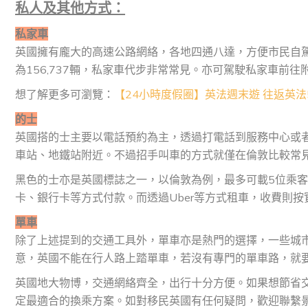
私人及其他方式：
私家車
英國擁有龐大的高速公路網絡，各地四通八達，方便市民自駕
為156,737輛，私家車代步非常常見。亦可駕駛私家車前
想了解更多可瀏覽：
【24小時度假圈】英法週末遊 往返英法
的士
英國搭的士主要以電話預約為主，透過打電話到服務中心或者手
車站、地鐵站附近。不過招手叫車的方式就僅在倫敦比較常
黑色的士亦是英國標誌之一，以倫敦為例，最多可載5位乘客
卡、銀行卡等方式付款。而透過Uber等方式租車，收費則按
單車
除了上述提到的交通工具外，單車亦是熱門的選擇，一些城
意，英國不能在行人路上踏單車，若沒有專門的單車路，就
英國地大物博，交通網絡齊全，出行十分方便。如果想節省
定最適合的換乘方案。如對移民英國有任何疑問，歡迎聯繫