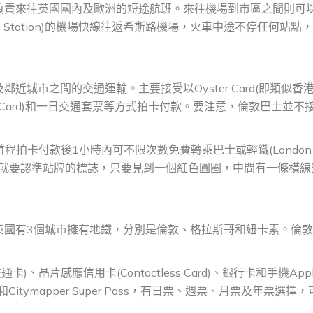
負責來往英國國內及歐洲的短途航班。來往機場到市區之間則可
n Station)的機場快線往返希斯路機場，火車中途不停任何站點
城市之間的交通運輸。主要接受以Oyster Card(即類似香
 Card)和一日交通套票等方式拍卡付款。要注意，倫敦巴士並不
程拍卡付款後1小時內可不限次數免費轉乘巴士或輕鐵(London
士車站，就要認準站牌的標誌，只要見到一個紅色圓圈，中間有一條橫
英國有3個城市擁有地鐵，分別是倫敦、格拉斯哥和紐卡素。倫
)、晶片感應信用卡(Contactless Card)、銀行卡和手機Appl
ds和Citymapper Super Pass，有日票、週票、月票及年票選擇