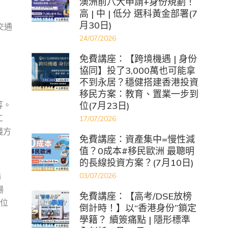
澳洲前八大申請+身份規劃！
高 | 中 | 低分 選科黃金部署(7
月30日)
交通
24/07/2026
免費講座：【跨境機遇 | 身份
協同】投了3,000萬也可能拿
不到永居？穩健搭建香港投資
移民方案：教育、置業一步到
等。
位(7月23日)
工
17/07/2026
錢方
免費講座：資產集中=慢性減
值？0成本#移民歐洲 最聰明
的長線投資方案？(7月10日)
場
03/07/2026
場
免費講座：【高考/DSE放榜
不位
倒計時！】以“香港身份”鎖定
學籍？ 續簽痛點 | 隱形標準