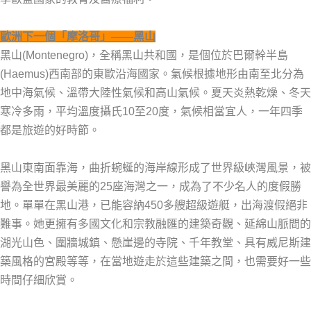
歐洲下一個「摩洛哥」——黑山
黑山(Montenegro)，全稱黑山共和國，是個位於巴爾幹半島
(Haemus)西南部的東歐沿海國家。氣候根據地形由南至北分為
地中海氣候、溫帶大陸性氣候和高山氣候。夏天炎熱乾燥、冬天
寒冷多雨，平均溫度攝氏10至20度，氣候相當宜人，一年四季
都是旅遊的好時節。
黑山東南面靠海，曲折蜿蜒的海岸線形成了世界級峽灣風景，被
譽為全世界最美麗的25座海灣之一，成為了不少名人的度假勝
地。單單在黑山港，已能容納450多艘超級遊艇，出海渡假絕非
難事。她更擁有多國文化和宗教融匯的建築奇觀、延綿山脈間的
湖光山色、圍牆城鎮、懸崖邊的寺院、千年教堂、具有威尼斯建
築風格的宮殿等等，在當地遊走於這些建築之間，也需要好一些
時間仔細欣賞。