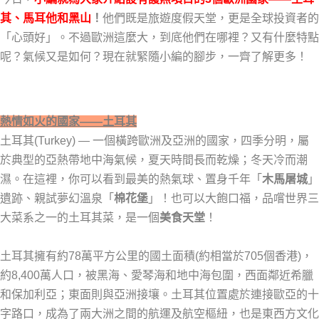
其、馬耳他和黑山
！
他們既是旅遊度假天堂，更是全球投資者的
「心頭好」。不過歐洲這麼大，到底他們在哪裡？又有什麼特點
呢？氣候又是如何？現在就緊隨小編的腳步，一齊了解更多！
熱情如火的國家——土耳其
土耳其(Turkey) — 一個橫跨歐洲及亞洲的國家，四季分明，屬
於典型的亞熱帶地中海氣候，夏天時間長而乾燥；冬天冷而潮
濕。在這裡，你可以看到最美的熱氣球、置身千年「
木馬屠城
」
遺跡、親試夢幻溫泉「
棉花堡
」！也可以大飽口福，品嚐世界三
大菜系之一的土耳其菜，是一個
美食天堂
！
土耳其擁有約78萬平方公里的國土面積(約相當於705個香港)，
約8,400萬人口，被黑海、愛琴海和地中海包圍，西面鄰近希臘
和保加利亞；東面則與亞洲接壤。土耳其位置處於連接歐亞的十
字路口，成為了兩大洲之間的航運及航空樞紐，也是東西方文化