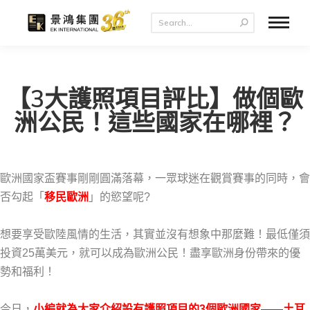
【3大護照項目評比】做個歐
洲公民！這些國家在哪裡？
歐洲國家盃賽事剛剛圓滿落幕，一眾球迷在觀賞賽事的同時，會
否勾起「
移民歐洲
」的慾望呢?
想要享受歐陸風情的生活，其實並沒有想象中那麼難！最低僅須
投資25萬美元，就可以成為歐洲公民！盡享歐洲身份帶來的優
勢和福利！
今日，
小編就為大家介紹設有護照項目的3個歐洲國家——土耳