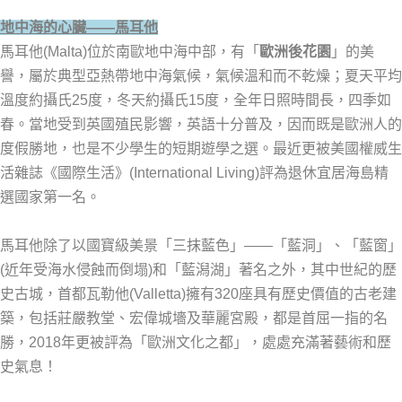
地中海的心臟——馬耳他
馬耳他(Malta)位於南歐地中海中部，有「
歐洲後花園
」的美
譽，屬於典型亞熱帶地中海氣候，氣候溫和而不乾燥；夏天平均
溫度約攝氏25度，冬天約攝氏15度，全年日照時間長，四季如
春。當地受到英國殖民影響，英語十分普及，因而既是歐洲人的
度假勝地，也是不少學生的短期遊學之選。最近更被美國權威生
活雜誌《國際生活》(International Living)評為退休宜居海島精
選國家第一名。
馬耳他除了以國寶級美景「三抹藍色」——「藍洞」、「藍窗」
(近年受海水侵蝕而倒塌)和「藍潟湖」著名之外，其中世紀的歷
史古城，首都瓦勒他(Valletta)擁有320座具有歷史價值的古老建
築，包括莊嚴教堂、宏偉城墻及華麗宮殿，都是首屈一指的名
勝，2018年更被評為「歐洲文化之都」，處處充滿著藝術和歷
史氣息！