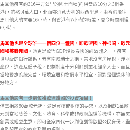
馬耳他擁有約316平方公里的國土面積(約相當於10分之3個香
港)，約49.4萬人口，北面鄰近意大利的西西里島，由香港飛往
馬耳他大約需要16小時，與香港有7小時的時差，夏令時間則慢
6小時。
馬耳他也是全球唯一一個四位一體國，即歐盟國、神根國、歐元
國和英聯邦國
。她更是歐盟GDP增長最快的經濟體之一，擁有
世界級的銀行體系，素有南歐瑞士之稱。當地沒有房屋稅、淨財
產稅、遺產及贈予稅，稅制制度十分利好創業和經商人士。而且
當地醫療系統完善、環境宜居和物價水平相宜，絕對是個退休的
好地方。
馬耳他設有
一步到位獲歐盟護照的投資項目
！
僅需捐款60萬歐元起、滿足買樓或租樓的要求，以及捐獻1萬歐
元到當地慈善、文化、體育、科學或非政府組織等機構，亦無需
創業或經營生意，即可全家四代一步到位獲得
歐盟公民身份
，盡
享歐盟國家的教育及醫療福利。