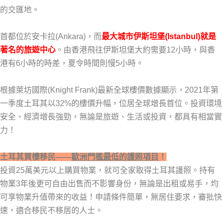
的交匯地。
首都位於安卡拉(Ankara)，而
最大城市伊斯坦堡(Istanbul)就是
著名的旅遊中心
。由香港飛往伊斯坦堡大約需要12小時，與香
港有6小時的時差，夏令時間則慢5小時。
根據萊坊國際(Knight Frank)最新全球樓價數據顯示，2021年第
一季度土耳其以32%的樓價升幅，位居全球增長首位。投資環境
安全、經濟增長強勁，無論是旅遊、生活或投資，都具有相當實
力！
土耳其買樓移民——
歐洲門檻最低的護照項目
！
投資25萬美元以上購買物業，就可全家取得土耳其護照。持有
物業3年後更可自由出售而不影響身份，無論是出租或易手，均
可享物業升值帶來的收益！申請條件簡單，無居住要求，審批快
速，適合移民不移居的人士。