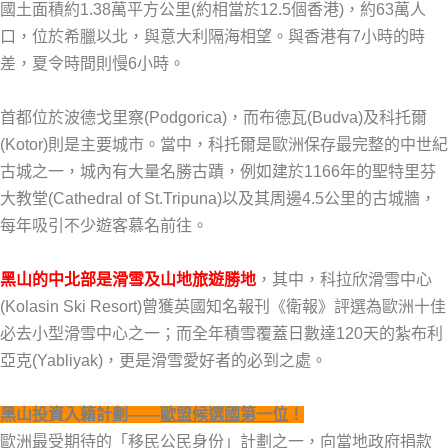
國土面積約1.38萬平方公里(約相當於12.5個香港)，約63萬人
口，位於希臘以北，與意大利隔海相望。與香港有7小時的時
差，夏令時間則慢6小時。
首都位於波德戈里察(Podgorica)，而布德瓦(Budva)及科托爾
(Kotor)則是主要城市。當中，科托爾是歐洲保存最完整的中世紀
古城之一，城內有大量名勝古蹟，例如建於1166年的聖特里芬
大教堂(Cathedral of St.Tripuna)以及其周邊4.5公里的古城牆，
每年吸引不少遊客慕名前往。
黑山的中北部是滑雪及山地旅遊勝地
，其中，科拉欣滑雪中心
(Kolasin Ski Resort)曾獲英國知名報刊《衛報》評選為歐洲十佳
必去小型滑雪中心之一；而全年積雪覆蓋日數達120天的紮布利
亞克(Yabliyak)，更是滑雪愛好者的必到之處。
黑山投資入籍計劃——
歐盟候選國第一位
！
歐洲最受期待的「移民公民身份」計劃之一，向當地政府捐款