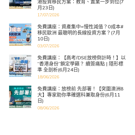
港投資移民方案：教育、置業一步到位(7
月23日)
17/07/2026
免費講座：資產集中=慢性減值？0成本#
移民歐洲 最聰明的長線投資方案？(7月
10日)
03/07/2026
免費講座：【高考/DSE放榜倒計時！】以
“香港身份”鎖定學籍？ 續簽痛點 | 隱形標
準 全剖析(6月24日)
18/06/2026
免費講座：放榜前 先部署！【突圍澳洲8
大】專家助你準確選科兼取身份(6月11
日)
08/06/2026