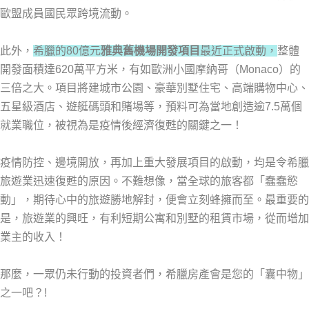
歐盟成員國民眾跨境流動。
此外，
希臘的80億元
雅典舊機場開發項目
最近正式啟動，
整體
開發面積達620萬平方米，有如歐洲小國摩納哥（Monaco）的
三倍之大。項目將建城市公園、豪華別墅住宅、高端購物中心、
五星級酒店、遊艇碼頭和賭場等，預料可為當地創造逾7.5萬個
就業職位，被視為是疫情後經濟復甦的關鍵之一！
疫情防控、邊境開放，再加上重大發展項目的啟動，均是令希臘
旅遊業迅速復甦的原因。不難想像，當全球的旅客都「蠢蠢慾
動」，期待心中的旅遊勝地解封，便會立刻蜂擁而至。最重要的
是，旅遊業的興旺，有利短期公寓和別墅的租賃市場，從而增加
業主的收入！
那麼，一眾仍未行動的投資者們，希臘房產會是您的「囊中物」
之一吧？!