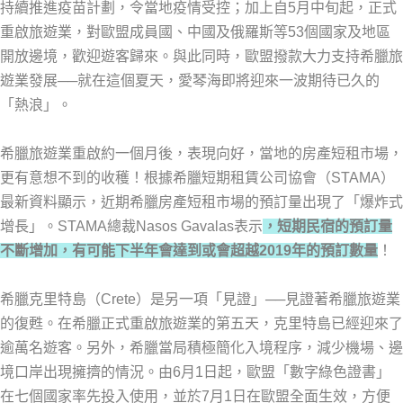
持續推進疫苗計劃，令當地疫情受控；加上自5月中旬起，正式
重啟旅遊業，對歐盟成員國、中國及俄羅斯等53個國家及地區
開放邊境，歡迎遊客歸來。與此同時，歐盟撥款大力支持希臘旅
遊業發展──就在這個夏天，愛琴海即將迎來一波期待已久的
「熱浪」。
希臘旅遊業重啟約一個月後，表現向好，當地的房產短租市場，
更有意想不到的收穫！根據希臘短期租賃公司協會（STAMA）
最新資料顯示，近期希臘房產短租市場的預訂量出現了「爆炸式
增長」。STAMA總裁Nasos Gavalas表示
，短期民宿的預訂量
不斷增加，有可能下半年會達到或會超越2019年的預訂數量
！
希臘克里特島（Crete）是另一項「見證」──見證著希臘旅遊業
的復甦。在希臘正式重啟旅遊業的第五天，克里特島已經迎來了
逾萬名遊客。另外，希臘當局積極簡化入境程序，減少機場、邊
境口岸出現擁擠的情況。由6月1日起，歐盟「數字綠色證書」
在七個國家率先投入使用，並於7月1日在歐盟全面生效，方便