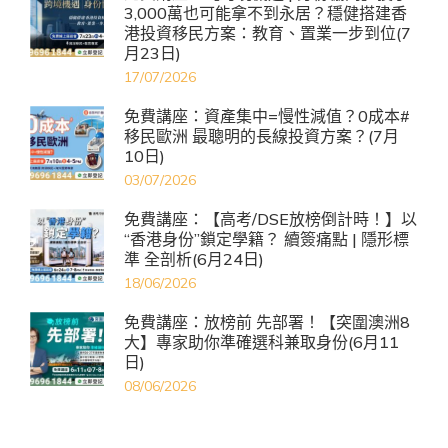
3,000萬也可能拿不到永居？穩健搭建香
港投資移民方案：教育、置業一步到位(7
月23日)
17/07/2026
免費講座：資產集中=慢性減值？0成本#
移民歐洲 最聰明的長線投資方案？(7月
10日)
03/07/2026
免費講座：【高考/DSE放榜倒計時！】以
“香港身份”鎖定學籍？ 續簽痛點 | 隱形標
準 全剖析(6月24日)
18/06/2026
免費講座：放榜前 先部署！【突圍澳洲8
大】專家助你準確選科兼取身份(6月11
日)
08/06/2026