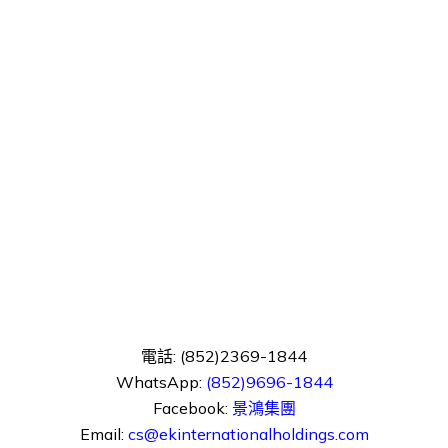
電話: (852)2369-1844
WhatsApp:
(852)9696-1844
Facebook:
景鴻集團
Email:
cs@ekinternationalholdings.com