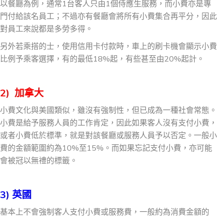
以餐廳為例，通常1台客人只由1個侍應生服務，而小費亦是專
門付給該名員工；不過亦有餐廳會將所有小費集合再平分，因此
對員工來說都是多勞多得。
另外若乘搭的士，使用信用卡付款時，車上的刷卡機會顯示小費
比例予乘客選擇，有的最低18%起，有些甚至由20%起計。
2) 加拿大
小費文化與美國類似，雖沒有強制性，但已成為一種社會常態。
小費是給予服務人員的工作肯定，因此如果客人沒有支付小費，
或者小費低於標準，就是對該餐廳或服務人員予以否定。一般小
費的金額範圍約為10%至15%。而如果忘記支付小費，亦可能
會被冠以無禮的標籤。
3) 英國
基本上不會強制客人支付小費或服務費，一般約為消費金額的