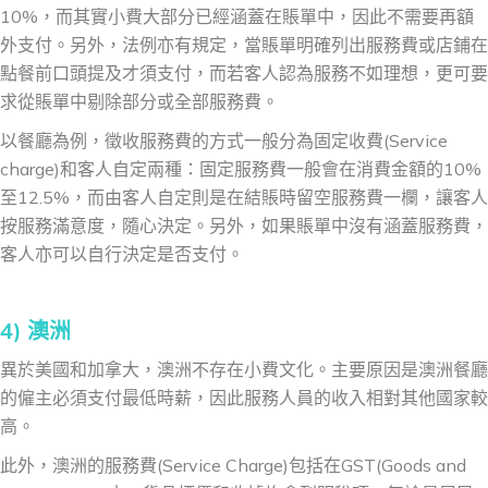
10%，而其實小費大部分已經涵蓋在賬單中，因此不需要再額
外支付。另外，法例亦有規定，當賬單明確列出服務費或店鋪在
點餐前口頭提及才須支付，而若客人認為服務不如理想，更可要
求從賬單中剔除部分或全部服務費。
以餐廳為例，徵收服務費的方式一般分為固定收費(Service
charge)和客人自定兩種：固定服務費一般會在消費金額的10%
至12.5%，而由客人自定則是在結賬時留空服務費一欄，讓客人
按服務滿意度，隨心決定。另外，如果賬單中沒有涵蓋服務費，
客人亦可以自行決定是否支付。
4) 澳洲
異於美國和加拿大，澳洲不存在小費文化。主要原因是澳洲餐廳
的僱主必須支付最低時薪，因此服務人員的收入相對其他國家較
高。
此外，澳洲的服務費(Service Charge)包括在GST(Goods and