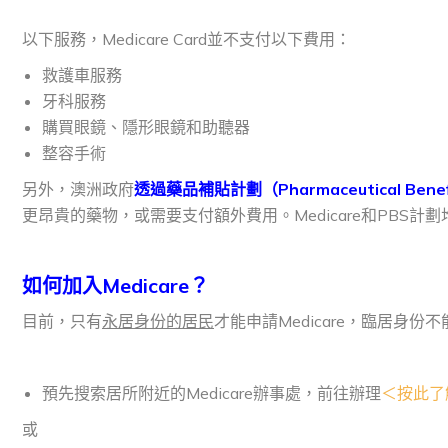
以下服務，Medicare Card並不支付以下費用：
救護車服務
牙科服務
購買眼鏡、隱形眼鏡和助聽器
整容手術
另外，澳洲政府
透過藥品補貼計劃（Pharmaceutical Ben
更昂貴的藥物，或需要支付額外費用。Medicare和PBS計劃均由澳
如何加入
Medicare
？
目前，只有
永居身份的居民
才能申請Medicare，臨居身
預先搜索居所附近的Medicare辦事處，前往辦理
＜按此了
或