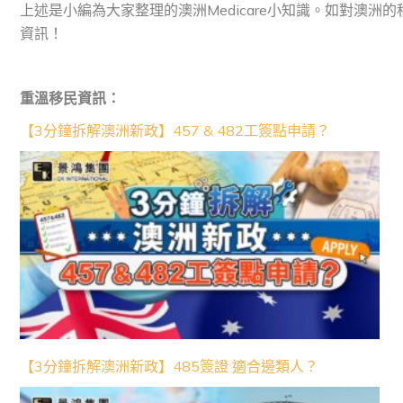
上述是小編為大家整理的澳洲Medicare小知識。如對澳
資訊！
重溫移民資訊：
【3分鐘拆解澳洲新政】457 & 482工簽點申請？
【3分鐘拆解澳洲新政】485簽證 適合邊類人？