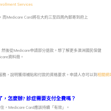
rollment Services
edicare Card將在大約三至四周內郵寄到府上
後從Medicare申請部分退款。想了解更多澳洲國民保健
icare資料冊。
劃和服務，說明獲得補貼和付款的資格要求。申請人亦可以到
相關網
了，怎麼辦
?
診症需
要支付全費嗎？
住，Medicare Card應該持續「有效」。