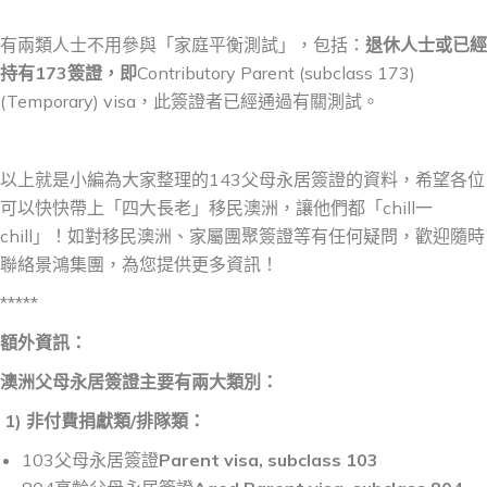
有兩類人士不用參與「家庭平衡測試」，包括：
退休人士或已經
持有
173
簽證，即
Contributory Parent (subclass 173)
(Temporary) visa，此簽證者已經通過有關測試。
以上就是小編為大家整理的143父母永居簽證的資料，希望各位
可以快快帶上「四大長老」移民澳洲，讓他們都「chill一
chill」！如對移民澳洲、家屬團聚簽證等有任何疑問，歡迎隨時
聯絡景鴻集團，為您提供更多資訊！
*****
額外資訊：
澳洲父母永居簽證主要有兩大類別：
1)
非付費
捐
獻類
/
排隊類：
103父母永居簽證
Parent visa, subclass 103