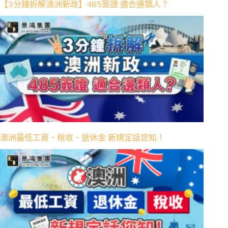
【3分鐘拆解澳洲新政】485簽證 適合邊類人？
澳洲最低工資、稅收、退休金 新規定話您知！