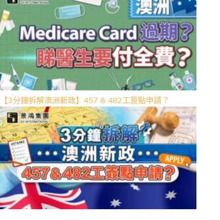
【3分鐘拆解澳洲新政】457 & 482工簽點申請？