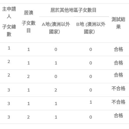
主申請
居於其他地區子女數目
居澳
人
測試結
子女數
A
地
(
澳洲以外
B
地
(
澳洲以外
子女總
果
目
國家）
國家）
數
1
1
0
0
合格
2
1
1
0
合格
2
合格
2
0
0
不合格
3
1
2
0
1
不合格
3
1
1
合格
3
2
1
0