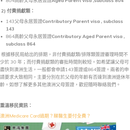
804高齡父母永居簽證
Aged Parent visa ,subclass 804
2)
付費捐獻類
：
143父母永居簽證
Contributory Parent visa , subclass
143
864高齡父母永居簽證
Contributory Aged Parent visa ,
subclass 864
根據移民局給出的排期，非付費捐獻類/排隊類簽證審理時間不
少於 30 年；而付費捐獻類的審批時間則較短。如希望讓父母可
盡快到澳洲生活，一般都會申請143簽證或864簽證。兩者的申
請要求大致相同，主要分別在於父母的年齡有否達到澳洲退休年
齡。如想了解更多其他澳洲父母簽證，歡迎隨時聯絡我們。
重溫移民資訊：
澳洲Medicare Card過期？睇醫生要付全費？