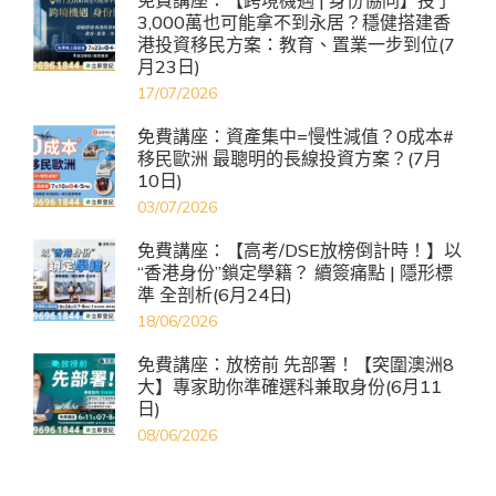
3,000萬也可能拿不到永居？穩健搭建香
港投資移民方案：教育、置業一步到位(7
月23日)
17/07/2026
免費講座：資產集中=慢性減值？0成本#
移民歐洲 最聰明的長線投資方案？(7月
10日)
03/07/2026
免費講座：【高考/DSE放榜倒計時！】以
“香港身份”鎖定學籍？ 續簽痛點 | 隱形標
準 全剖析(6月24日)
18/06/2026
免費講座：放榜前 先部署！【突圍澳洲8
大】專家助你準確選科兼取身份(6月11
日)
08/06/2026