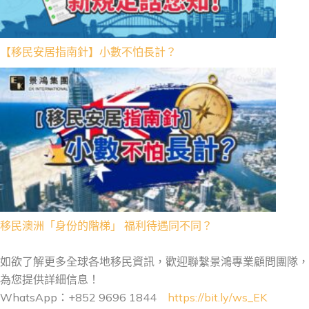
【移民安居指南針】小數不怕長計？
移民澳洲「身份的階梯」 福利待遇同不同？
如欲了解更多全球各地移民資訊，歡迎聯繫景鴻專業顧問團隊，
為您提供詳細信息！
WhatsApp：+852 9696 1844
https://bit.ly/ws_EK