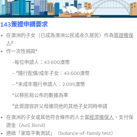
143
簽證申請要求
在澳洲的子女（已成為澳洲公民或永久居民）作為
簽證擔保
#
人
作一次性捐款*
-每位申請人：43,600澳幣
#
–
隨行配偶/成年子女：43,600澳幣
#
–
未成年隨行申請人：2,095澳幣
*以移民局公布的數據為準
#
此簽證容許父母連同他的其他子女同時申請
在澳洲的子女或其他符合條件的人士當
經濟擔保人
，支付保
證金（AoS Bond）
通過「家庭平衡測試」（balance-of-family test）