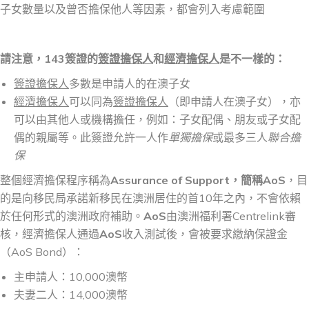
子女數量以及曾否擔保他人等因素，都會列入考慮範圍
請注意，
143
簽證的
簽證擔保人
和
經濟擔保人
是不一樣的：
簽證擔保人
多數是申請人的在澳子女
經濟擔保人
可以同為
簽證擔保人
（即申請人在澳子女），亦
可以由其他人或機構擔任，例如：子女配偶、朋友或子女配
偶的親屬等。此簽證允許一人作
單獨擔保
或最多三人
聯合擔
保
整個經濟擔保程序稱為
Assurance of Support
，簡稱
AoS
，目
的是向移民局承諾新移民在澳洲居住的首10年之內，不會依賴
於任何形式的澳洲政府補助。
AoS
由澳洲福利署Centrelink審
核，經濟擔保人通過
AoS
收入測試後，會被要求繳納保證金
（AoS Bond）：
主申請人：10,000澳幣
夫妻二人：14,000澳幣