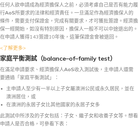
任何人欲申請成為經濟擔保人之前，必須考慮自己是否有能力履
行
AoS
所要求的法律和經濟責任。一旦滿足作為經濟擔保人的
條件，需要支付保證金，完成有關要求，才可獲批簽證。經濟擔
保一經開始，如沒有特別原因，擔保人一般不可以中途退出的。
在申請人獲得143簽證10年後，這筆保證金會被退回。
<了解更多>
家庭平衡測試（
balance
–
of
–
family test
）
在滿足申請要求、經濟擔保人
AoS
收入測試後，主申請人還需
要通過「家庭平衡測試」：
主申請人至少有一半以上子女屬澳洲公民或永久居民，並在
澳洲居住，或
在澳洲的永居子女比其他國家的永居子女多
此測試中所涉及的子女包括：子女、繼子女和收養子女等。想看
申請人是否合格，可參看下表：