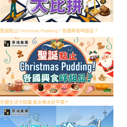
聖誕點止Christmas Pudding！各國興食咩甜品？
外國生活冷知識 飲水喉水好平常?!