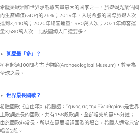
希臘是歐洲和世界承載旅客量最大的國家之一，
旅遊觀光業佔國
內生產總值(GDP)的25%；
2019年，入境希臘的國際旅遊人次
達到3,440萬；2020年總客運量1,980萬人次；2021年總客運
量3,580萬人次
，比該國總人口還要多。
甚麼最「多」？
擁有超過100間考古博物館(Archaeological Museum)，數量
為
全球
之最
。
世界最長國歌？
希臘國歌《自由頌》(希臘語：
Ύμνος εις την Ελευθερίαν
)是世界
上歌詞最長的國歌，共有158段歌詞，全部唱完約需55分鐘；
由於國歌非常長，所以在需要唱誦國歌的場合，希臘人通常只會
唱首2段。