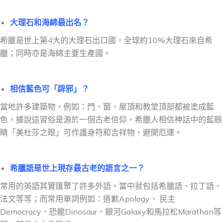
大理石和海綿最出名？
希臘是世上第4大的大理石出口國，全球約10%大理石來自希
臘；同時亦是海綿主要生產國。
相信藍色可「辟邪」？
當地許多建築物，例如：門、窗、屋頂和教堂頂部都被塗成藍
色，據說這習俗是源於
一個
古老信仰，希臘人相信神話中的藍眼
睛「美杜莎之眼」可作護身符和吉祥物，避開厄運。
希臘語是世上現存最古老的語言之一？
常用的英語其實匯聚了許多外語，當中就包括希臘語、拉丁語、
法文等等；而常用單詞例如：道歉Apology、 民主
Democracy、恐龍Dinosaur、銀河Galaxy和馬拉松Marathon等