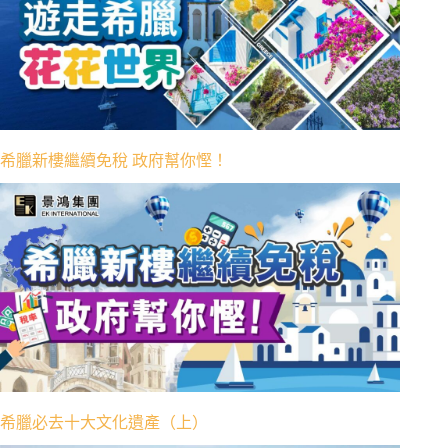
希臘新樓繼續免稅 政府幫你慳！
希臘必去十大文化遺產（上）