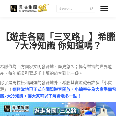
【遊走各國「三叉路」】希臘
7大冷知識 你知道嗎？
希臘作為西方國家文明發源地、歷史悠久；擁有豐富的世界遺
產，每年都吸引著成千上萬的旅客到此一遊。
除了是馬拉松和奧運的發源地外，希臘其實還藏著許多「小寶
藏」！
適逢當地已正式向國際遊客開放，小編率先為大家準備希
臘7大冷知識，讓大家可以了解希臘多一點！