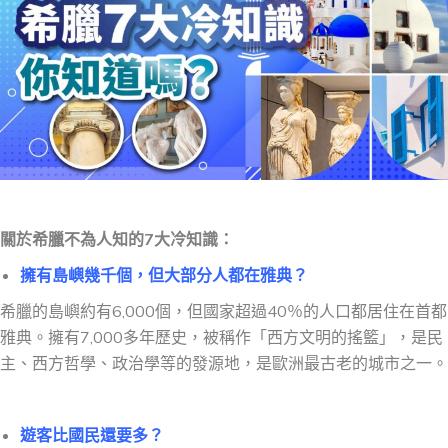
關於希臘不為人知的7大冷知識：
擁有島嶼幾千個，但大部分人都在雅典？
希臘的島嶼約有6,000個，但國家
超過
40％的人口都居住在首都
雅典。擁有7,000多年歷史，
被稱作「西方文明的搖籃」，
是民
主、西方哲學、政治學等的發源地
，
是歐洲最古老的城市之一。
遊客比國民還要多？