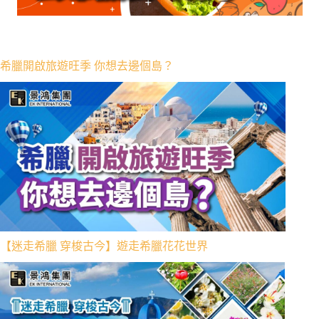
希臘開啟旅遊旺季 你想去邊個島？
【迷走希臘 穿梭古今】遊走希臘花花世界