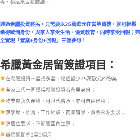
等
，
都
是
來自希臘語。
透過希臘投資移民，只需要以25萬歐元在當地買樓，就可輕鬆
獲得歐洲身份，與家人享受生活、優質教育，同時享受回報；完
全實現「置業+身份+回報」三個夢想！
希臘黃金居留簽證項目：
在希臘投資一套或多套，
總值
最少25萬歐元的物業
全家三代一同獲得希臘投資者永居身份；
物業屬永久產權，可世代傳承，亦可自由出租；
無學
歷
、語言、工作經驗、商業背景、資金來源要求；
無居住要求，不影響國內生意；
辦理週期約2至3個月