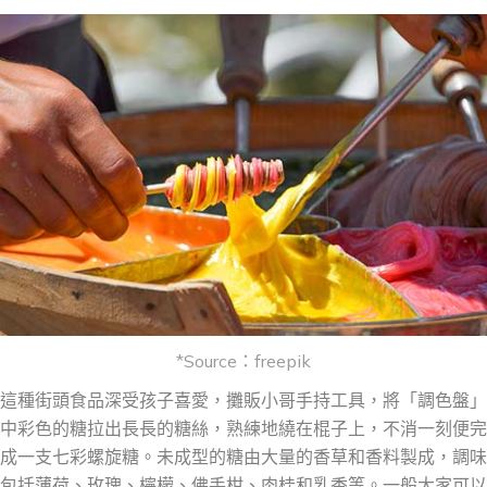
*Source：freepik
這種街頭食品深受孩子
喜愛
，
攤販小哥手持工具，將「
調色盤」
中
彩色的糖拉出長長的糖絲，熟練地繞在棍子上，不消一刻便完
成一支
七彩螺旋
糖。未成型的糖由
大量的香草和香料製成
，
調味
包括薄荷、玫瑰、檸檬、佛手柑、肉桂和乳香等。一般
大家可以