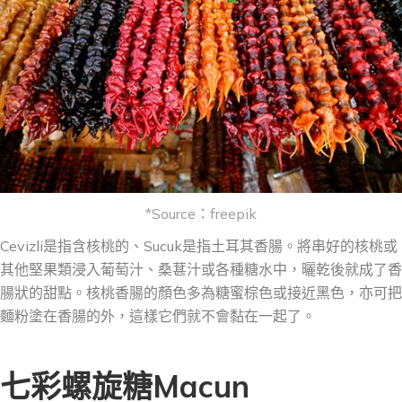
*Source：freepik
Cevizli是指含核桃的、Sucuk是指土耳其香腸。將串好的核桃或
其他堅果類浸入葡萄汁、桑葚汁或各種糖水中，曬乾後就成了香
腸狀的甜點。核桃香腸的顏色多為糖蜜棕色或接近黑色，亦可把
麵粉塗在香腸的外，這樣它們就不會黏在一起了。
七彩螺旋糖Macun