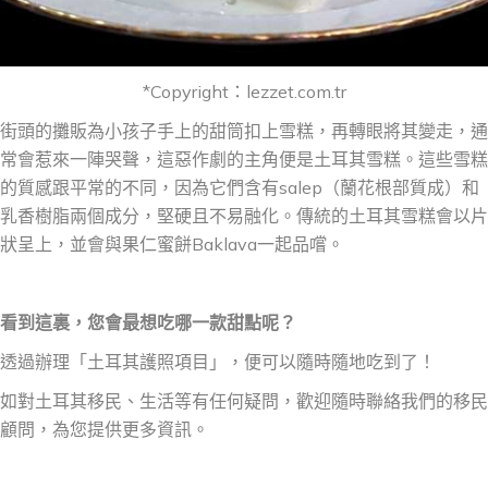
*Copyright：lezzet.com.tr
街頭的攤販為小孩子手上的甜筒扣上雪糕，再轉眼將其變走，
通
常會
惹來一陣哭聲，這惡作劇的主角便是土耳其雪糕。這些雪糕
的質
感跟平常的
不同，因為它們含有salep（蘭花根部質成）和
乳香樹脂兩
個
成分，堅硬且不易融化。傳統的土耳其雪糕會以片
狀
呈上，並會與果仁蜜餅Baklava一起品
嚐
。
看到這裏，您會最想吃哪一款甜點呢？
透過辦理「土耳其護照項目」，便可以隨時隨地吃到了！
如對土耳其移民、生活等有任何疑問，歡迎隨時聯絡我們的移民
顧問，為您提供更多資訊。