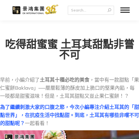
吃得甜蜜蜜 土耳其甜點非嘗
不可
早前，小編介紹了
土耳其十種必吃的美食
，當中有一款甜點「果
仁蜜餅Baklava」──層層鬆薄的酥皮加上脆口的堅果內餡，每
一啖都是甜蜜滋味！但是，土耳其甜點又豈止果仁蜜餅！？
為了繼續刺激大家的口腹之慾，今次小編專注介紹土耳其的「甜
點世界」，在抗疫生活中找點甜。到底，土耳其有哪些非嚐不可
的甜點呢
？
一起看看！