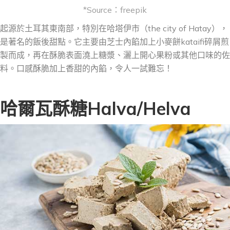
*Source：freepik
起源於土耳其東南部，特別在哈塔伊市（the city of Hatay），
是著名的飯後甜點。它主要由芝士內餡加
上
小麥餅kataifi
碎屑
煎
製而成，再在酥脆表面澆上糖漿、灑上開心果粉或其他口味的佐
料。口感酥脆加上香甜的內餡，令人一試難忘！
哈爾瓦酥糖Halva/Helva