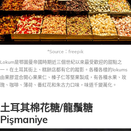
*Source：freepik
Lokum是鄂圖曼帝國時期近三個世紀以來最受歡迎的甜點之
一。在土耳其街上、糕餅店都有它的蹤影。各種各樣的lokums
由果膠混合開心果果仁、榛子仁等堅果製成，有各種水果、玫
瑰、咖啡、薄荷、番紅花和朱古力口味，味道千變萬化。
土耳其棉花糖/龍鬚糖
Pişmaniye