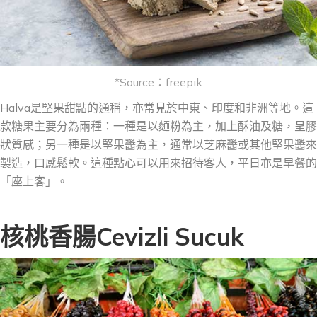
*Source：freepik
Halva是堅果甜點的通稱，亦常見於中東、印度和非洲等地。這
款糖
果
主要分為兩種：一
種
是以麵粉為主，加上酥油及糖，呈膠
狀質感；
另一種
是以堅果醬為主，通常以芝麻醬或其他堅果醬來
製造，口感鬆軟。這種點心可以用來招待客人，平日亦是早餐
的
「座上客」。
核桃香腸Cevizli Sucuk