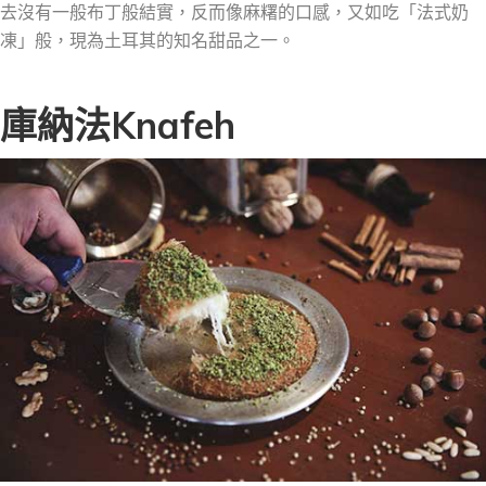
去沒有一般布丁
般
結實，反而
像
麻糬的口感，又如吃「法式奶
凍」般，現為土耳其的知名甜品之一。
庫納法Knafeh