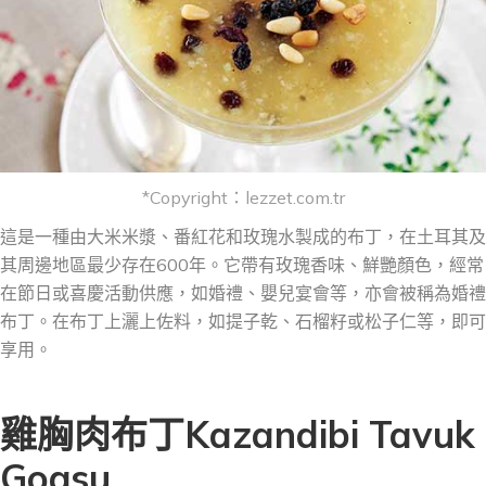
*Copyright：lezzet.com.tr
這是一種由大米米漿、番紅花和玫瑰水製成的布丁，在土耳其及
其周邊地區
最
少存在600年。它帶有玫瑰香味、鮮艷顏色，經常
在節日或喜慶活動供應，如婚禮、嬰兒宴會等，亦
會
被稱為婚禮
布丁。在布丁上灑上佐料，如提子乾、石榴籽或松子仁等，即可
享用。
雞胸肉布丁Kazandibi Tavuk
Gogsu