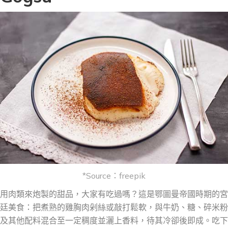
*Source：freepik
用肉類來炮製的甜品，大家
有吃
過嗎？這是鄂圖曼帝國時期的宮
廷美食
：
把煮熟的雞胸肉剁絲或敲打鬆軟，與牛奶、糖、碎米粉
及其他配料混合至一定稠度並灑上香料，待其冷卻後即成。吃下