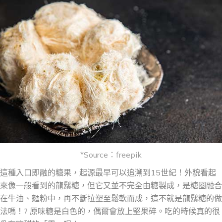
*Source：freepik
這種入口即融的糖
果
，起源最早可以追溯到15世紀！外貌看起
來像一般看到的龍鬚糖，但它
又
並不完全由糖製成，是糖圈融合
在牛油、麵粉中，再不斷拉塑至鬆軟而成，這不就是龍鬚糖的做
法嗎！? 原味糖是白色的，偶爾會放上堅果碎。
吃的時候
真的很