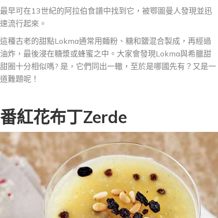
最早可在13世紀的阿拉伯食譜中找到
它
，被鄂圖曼人發現並迅
速流行起來。
這種古老的甜點Lokma通常用麵粉、糖和鹽混合製成，再經過
油炸，最後浸在糖漿或蜂蜜之中。大家會發現Lokma與希臘甜
甜圈十分相似
嗎
? 是，它們同出一轍，至於是哪國先有？又是一
道難題呢！
番紅花布丁Zerde