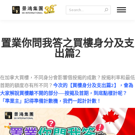
置業你問我答之買樓身分及支
出篇2
在加拿大買樓，不同身分會影響借按揭的成數？按揭利率和最低
首期的額度亦有所不同？
今次的【買樓身分及支出篇2】，會為
大家解說買樓離不開的部分──按揭及首期，到底點樣計呢？
「準業主」記得準備計數機，我們一起計計數！