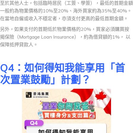
至於其他人士，包括臨時居民（工簽、學簽），最低的首期金額
一般約為物業價格的10%至20%、海外買家約為35%至40%。
在當地自僱或收入不穩定者，亦須支付更高的最低首期金額。
另外，如果支付的首期低於物業價格的20%，買家必須購買按
揭保險（Mortgage Loan Insurance），約為借貸額的1%， 以
保障抵押貸款人。
Q4
：如何得知我能享用「首
次置業鼓勵」計劃？