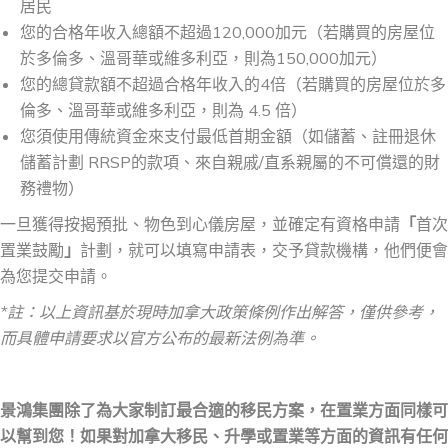
居民
您的合格年收入總額不超過120,000加元（若購買的房屋位
於多倫多、溫哥華或維多利亞，則為150,000加元）
您的總貸款額不超過合格年收入的4倍（若購買的房屋位於多
倫多、溫哥華或維多利亞，則為 4.5 倍）
您須使用傳統資金來支付最低首期金額（如儲蓄、註冊退休
儲蓄計劃 RRSP的款項、來自親戚/直系親屬的不可償還的財
務禮物）
一旦獲得按揭預批、物色到心儀房屋，並確定有資格申請
「
首次
置業鼓勵
」
計劃，就可以填寫申請表，交予貸款機構，他們便會
為您提交申請。
*
註：以上資訊基於現時加拿大政策條例作出解答，僅供參考，
而具體申請要求以官方公布的最新法例為準。
景鴻集團除了為大家制訂最合適的移民方案，在置業方面同樣可
以幫到您！如果對加拿大移民、升學或置業等方面的資訊有任何