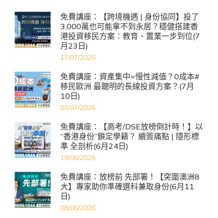
免費講座：【跨境機遇 | 身份協同】投了
3,000萬也可能拿不到永居？穩健搭建香
港投資移民方案：教育、置業一步到位(7
月23日)
17/07/2026
免費講座：資產集中=慢性減值？0成本#
移民歐洲 最聰明的長線投資方案？(7月
10日)
03/07/2026
免費講座：【高考/DSE放榜倒計時！】以
“香港身份”鎖定學籍？ 續簽痛點 | 隱形標
準 全剖析(6月24日)
18/06/2026
免費講座：放榜前 先部署！【突圍澳洲8
大】專家助你準確選科兼取身份(6月11
日)
08/06/2026