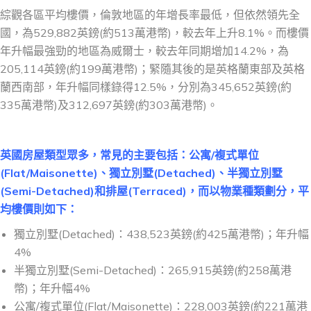
綜觀各區平均樓價，倫敦地區的年增長率最低，但依然領先全
國，為529,882英鎊(約513萬港幣)，較去年上升8.1%。而樓價
年升幅最強勁的地區為威爾士，較去年同期增加14.2%，為
205,114英鎊(約199萬港幣)；緊隨其後的是英格蘭東部及英格
蘭西南部，年升幅同樣錄得12.5%，分別為345,652英鎊(約
335萬港幣)及312,697英鎊(約303萬港幣)。
英國房屋類型眾多，常見的主要包括：公寓/複式單位
(Flat/Maisonette)、獨立別墅(Detached)、半獨立別墅
(Semi-Detached)和排屋(Terraced)，而以物業種類劃分，平
均樓價則如下：
獨立別墅(Detached)：438,523英鎊(約425萬港幣)；年升幅
4%
半獨立別墅(Semi-Detached)：265,915英鎊(約258萬港
幣)；年升幅4%
公寓/複式單位(Flat/Maisonette)：228,003英鎊(約221萬港