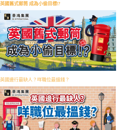
英國舊式郵筒 成為小偷目標!?
英國邊行最缺人？咩職位最搵錢？