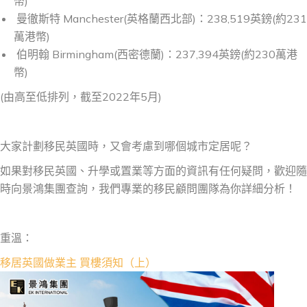
幣)
曼徹斯特 Manchester(英格蘭西北部)：238,519英鎊(約231
萬港幣)
伯明翰 Birmingham(西密德蘭)：237,394英鎊(約230萬港
幣)
(由高至低排列，截至2022年5月)
大家計劃移民英國時，又會考慮到哪個城市定居呢？
如果對移民英國、升學或置業等方面的資訊有任何疑問，歡迎隨
時向景鴻集團查詢，我們專業的移民顧問團隊為你詳細分析！
重溫：
移居英國做業主 買樓須知（上）