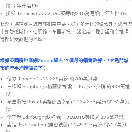
幣)；年升幅1%
排屋(Terraced)：222,930英鎊(約216萬港幣)；年升幅9%
此外，選擇定居城市亦相當重要。除了多元化的倫敦外，熱門城
市如曼徹斯特、伯明翰、布里斯托 、諾定咸、愛丁堡和白禮頓
等都是受歡迎的地區。
根據英國房地產網Zoopla過去12個月的銷售數據，7大熱門城
市的年平均樓價如下：
倫敦 London：722,668英鎊(約700萬港幣)
白禮頓 Brighton(英格蘭東南部)：452,577英鎊(約438萬港
幣)
布里斯托 Bristol(英格蘭西南部)：364,656英鎊(約353萬港
幣)
愛丁堡 Edinburgh(蘇格蘭)：318,015英鎊(約308萬港幣)
諾定咸Nottingham(東密德蘭)：245,215英鎊(約237萬港