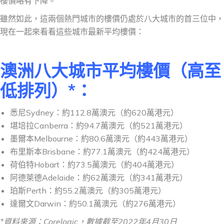
樓價略有下降。
雖然如此，這兩個熱門城市的樓價仍處於八大城市的首三位中，
現在一起來看看這些城市最新平均樓價：
澳
洲
八大城市平均樓價（高至
低排列）
*
：
悉尼Sydney：約112.8萬澳元（約620萬港元）
堪培拉Canberra：約94.7萬澳元（約521萬港元）
墨爾本Melbourne：約80.6萬澳元（約443萬港元）
布里斯本Brisbane：約77.1萬澳元（約424萬港元）
荷伯特Hobart：約73.5萬澳元（約404萬港元）
阿德萊德Adelaide：約62萬澳元（約341萬港元）
珀斯Perth：約55.2萬澳元（約305萬港元）
達爾文Darwin：約50.1萬澳元（約276萬港元）
*資料來源：Corelogic，數據截至2022年4月30日