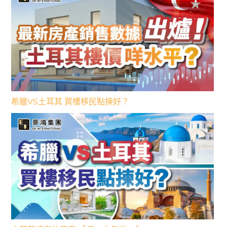
希臘VS土耳其 買樓移民點揀好？