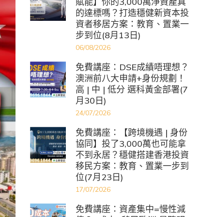
賦能】你的3,000萬淨資產真
的達標嗎？打造穩健新資本投
資者移居方案：教育、置業一
步到位(8月13日)
06/08/2026
免費講座：DSE成績唔理想？
澳洲前八大申請+身份規劃！
高 | 中 | 低分 選科黃金部署(7
月30日)
24/07/2026
免費講座：【跨境機遇 | 身份
協同】投了3,000萬也可能拿
不到永居？穩健搭建香港投資
移民方案：教育、置業一步到
位(7月23日)
17/07/2026
免費講座：資產集中=慢性減