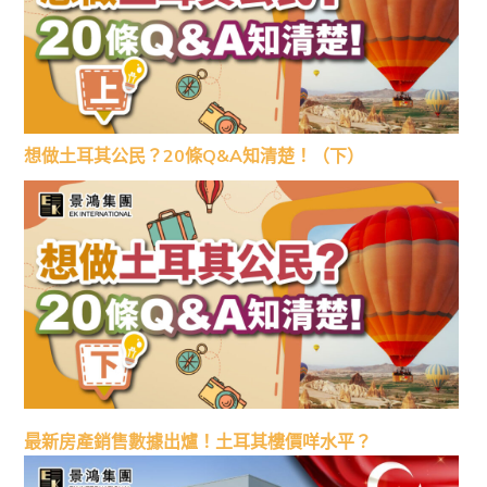
想做土耳其公民？20條Q&A知清楚！（下）
最新房產銷售數據出爐！土耳其樓價咩水平？