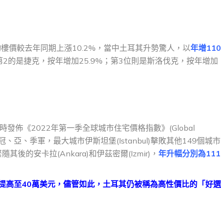
均樓價較去年同期上漲10.2%，當中土耳其升勢驚人，以
年增11
2的是捷克，按年增加25.9%；第3位則是斯洛伐克，按年增加
同時發佈《2022年第一季全球城市住宅價格指數》(Global
的3個城市包攬冠、亞、季軍，最大城市伊斯坦堡(Istanbul)擊敗其他149個城
隨其後的安卡拉(Ankara)和伊茲密爾(Izmir)，
年升幅分別為111
式提高至40萬美元，儘管如此，土耳其仍被稱為高性價比的「好選