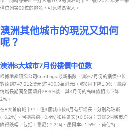
市！同時亦是唯一打入前10位的澳洲城市。回顧2021年第一季
僅位列第89位的排名，可見增長驚人。
澳洲其他城市的現況又如何
呢？
澳洲8大城市7月份樓價中位數
根據地產研究公司CoreLogic最新指數，澳洲7月份的樓價中位
數達到747,812澳元(約406.3萬港元)，較6月下降1.3%；繼疫
情增長期間全國飆升28.6%後，與4月份的高峰值相比下降
2%。
在8大首府城市中，僅3個城市較6月有所增長，分別為珀斯
(+0.2%)、阿德萊德(+0.4%)和達爾文(+0.5%)；其餘5個城市均
錄得跌幅，包括：悉尼(-2.2%)、墨爾本(-1.5%)、荷伯特