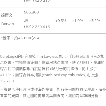
HK$3,042,417
506,860
達爾文
約
+0.5%
+1.9%
+5.3%
Darwin
HK$2,753,615
*匯率：約A$1:HK$5.43
CoreLogic的研究總監Tim Lawless表示，自5月5日澳洲首次加
息以來，市場變得疲弱；儘管房地產市場下跌了3個月，澳洲的
綜合住宅樓價指數由疫情低谷到6月份的高峰值，仍上漲了
41.1%；而綜合資本指數(combined capitals index)則上漲
25.5%。
不論是否移民澳洲或作海外投資，如有任何關於移民澳洲、海外
置業的疑問，歡迎隨時向景鴻集團查詢，我們為您詳細分析。