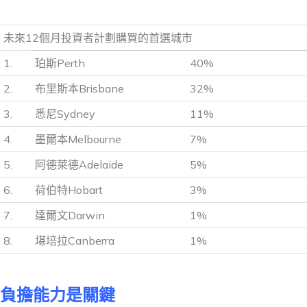
未來12個月投資者計劃購買的首選城市
1.
珀斯Perth
40%
2.
布里斯本Brisbane
32%
3.
悉尼Sydney
11%
4.
墨爾本Melbourne
7%
5.
阿德萊德Adelaide
5%
6.
荷伯特Hobart
3%
7.
達爾文Darwin
1%
8.
堪培拉Canberra
1%
負擔能力是關鍵