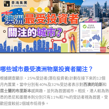
哪些城市最受澳洲物業投資者關注？
根據調查顯示，25%受訪者(潛在投資者)計劃在接下來的12個
月內置業。當中分別有40%及32%受訪者表示對
西澳的珀斯
和
昆士蘭的布里斯本
感興趣，並列為首選城市。相反，港人較為熟
悉的悉尼和墨爾本則分別只有11%和7%的受訪者視為首選，受
歡迎度較前2個城市低得多。