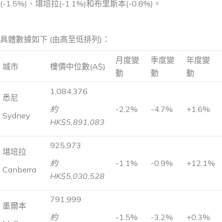
(-1.5%)、堪培拉(-1.1%)和布里斯本(-0.8%)。
具體數據如下 (由高至低排列)：
月度變
季度變
年度變
城市
樓價中位數(A$)
動
動
動
1,084,376
悉尼
約
-2.2%
-4.7%
+1.6%
Sydney
HK$5,891,083
925,973
堪培拉
約
-1.1%
-0.9%
+12.1%
Canberra
HK$5,030,528
791,999
墨爾本
約
-1.5%
-3.2%
+0.3%