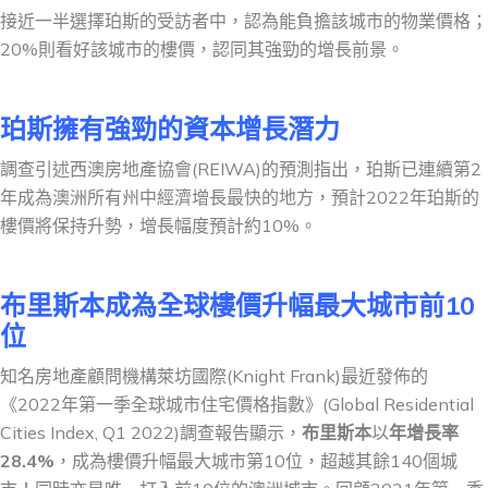
接近一半選擇珀斯的受訪者中，認為能負擔該城市的物業價格；
20%則看好該城市的樓價，認同其強勁的增長前景。
珀斯擁有強勁的資本增長潛力
調查引述西澳房地產協會(REIWA)的預測指出，珀斯已連續第2
年成為澳洲所有州中經濟增長最快的地方，預計2022年珀斯的
樓價將保持升勢，增長幅度預計約10%。
布里斯本成為全球樓價升幅最大城市前10
位
知名房地產顧問機構萊坊國際(Knight Frank)最近發佈的
《2022年第一季全球城市住宅價格指數》(Global Residential
Cities Index, Q1 2022)調查報告顯示，
布里斯本
以
年增長率
28.4%
，成為樓價升幅最大城市第10位，超越其餘140個城