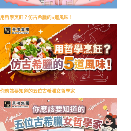
用哲學烹飪？仿古希臘的5道風味！
你應該要知道的五位古希臘女哲學家