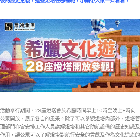
後的歷史意義！這些燈塔在哪裡呢？小編帶大家一齊看看！
活動舉行期間，28座燈塔會於希臘時間早上10時至晚上8時向
公眾開放，展示各自的風采。除了可以參觀燈塔內部外，燈塔管
理部門亦會安排工作人員講解燈塔和其它助航設備的歷史知識及
作用，讓公眾可以了解燈塔對航行安全的貢獻及作為文化遺產的