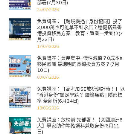
部署(7月30日)
24/07/2026
免費講座：【跨境機遇 | 身份協同】投了
3,000萬也可能拿不到永居？穩健搭建香
港投資移民方案：教育、置業一步到位(7
月23日)
17/07/2026
免費講座：資產集中=慢性減值？0成本#
移民歐洲 最聰明的長線投資方案？(7月
10日)
03/07/2026
免費講座：【高考/DSE放榜倒計時！】以
“香港身份”鎖定學籍？ 續簽痛點 | 隱形標
準 全剖析(6月24日)
18/06/2026
免費講座：放榜前 先部署！【突圍澳洲8
大】專家助你準確選科兼取身份(6月11
日)