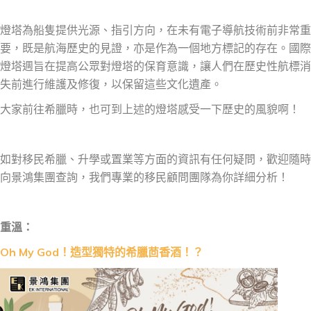
燈塔為船隻提供光源、指引方向，在未有電子導航技術前非常重
要，既是航海歷史的見證，亦是作為一個地方標記的存在。國際
燈塔週旨在提高公眾對燈塔的保育意識，讓人們在歷史性航標消
失前進行維護及修復，以保留這些文化遺產。
大家前往希臘時，也可到上述的燈塔感受一下歷史的風貌啊！
如對移民希臘、升學或置業等方面的資訊有任何疑問，歡迎隨時
向景鴻集團查詢，我們專業的移民顧問團隊為你詳細分析！
重溫：
Oh My God！造型獨特的希臘茴香酒！？