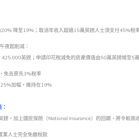
由20% 降至19%；取消年收入超過15萬英鎊人士須支付45%稅
日午夜起削減：
 425,000英鎊；申請印花稅減免的房產價值由50萬英鎊增至5
，免去原先3%稅率
25%加幅，維持在19%
括：
，加上國民保險（National Insurance）的回調，將令較高
名置業人士完全免繳稅款