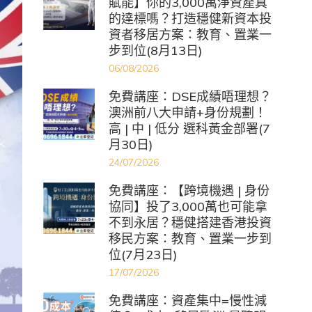
賦能】你的3,000萬淨資產真
的達標嗎？打造穩健新資本投
資者移居方案：教育、置業一
步到位(8月13日)
06/08/2026
免費講座：DSE成績唔理想？
澳洲前八大申請+身份規劃！
高 | 中 | 低分 選科黃金部署(7
月30日)
24/07/2026
免費講座：【跨境機遇 | 身份
協同】投了3,000萬也可能拿
不到永居？穩健搭建香港投資
移民方案：教育、置業一步到
位(7月23日)
17/07/2026
免費講座：資產集中=慢性減