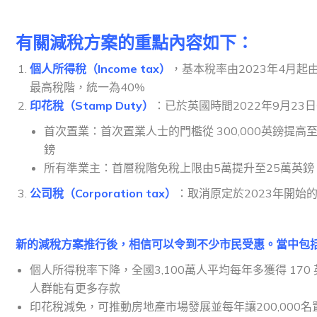
有關減稅方案的重點內容如下：
個人所得稅（Income tax）
，基本稅率由2023年4月起
最高稅階，統一為40%
印花稅（Stamp Duty）
：已於英國時間2022年9月23
首次置業：首次置業人士的門檻從 300,000英鎊提高至
鎊
所有準業主：首層稅階免稅上限由5萬提升至25萬英鎊
公司稅（Corporation tax）
：取消原定於2023年開始的
新的減稅方案推行後，相信可以令到不少市民受惠。當中包
個人所得稅率下降，全國3,100萬人平均每年多獲得 170 英鎊
人群能有更多存款
印花稅減免，可推動房地產市場發展並每年讓200,000