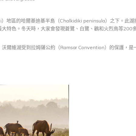
地區的哈爾基迪基半島（Chalkidiki peninsula）之下。此
大特色。冬天時，大家會發現蒼鷺、白鷺、鸛和火烈鳥等200
湖受到拉姆薩公約（Ramsar Convention）的保護，是