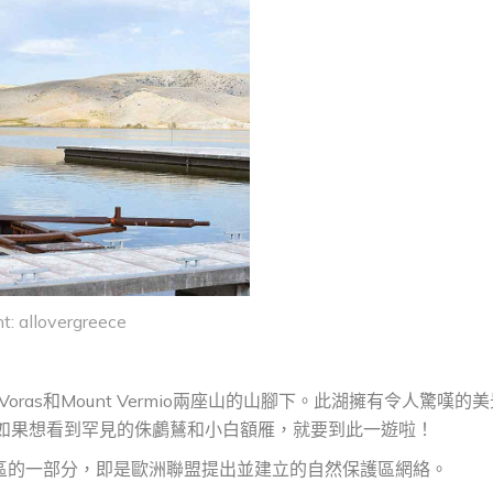
t: allovergreece
t Voras和Mount Vermio兩座山的山腳下。此湖擁有令人驚嘆的
如果想看到罕見的侏鸕鶿和小白額雁，就要到此一遊啦！
 保護區的一部分，即是歐洲聯盟提出並建立的自然保護區網絡。