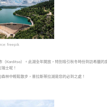
rce: freepik
市（Karditsa）。此湖全年開放，特別吸引秋冬時份到訪希臘的
在瑞士呢！
的森林中輕鬆散步，普拉斯蒂拉湖是您的必到之處！