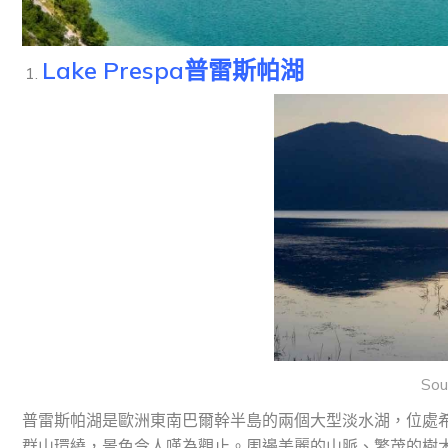
Lake Prespa普雷斯帕湖
Sou
普雷斯帕湖是歐洲東南巴爾幹半島的兩個大型淡水湖，位處
群山環繞，景色令人嘆為觀止。周邊美麗的山脈、繁茂的樹