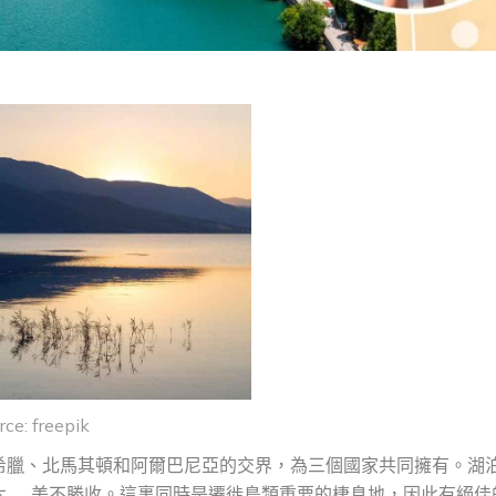
rce: freepik
希臘、北馬其頓和阿爾巴尼亞的交界，為三個國家共同擁有。湖
木……美不勝收。這裏同時是遷徙鳥類重要的棲息地，因此有絕佳