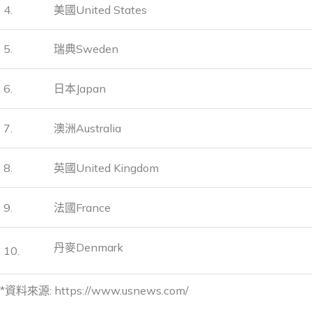
4.
美國United States
5.
瑞典Sweden
6.
日本Japan
7.
澳洲Australia
8.
英國United Kingdom
9.
法國France
丹麥Denmark
10.
*資料來源: https://www.usnews.com/