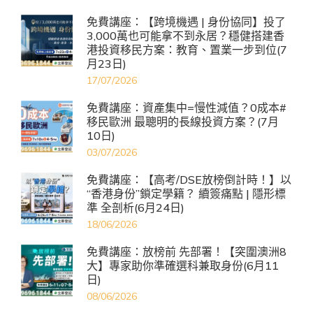
免費講座：【跨境機遇 | 身份協同】投了
3,000萬也可能拿不到永居？穩健搭建香
港投資移民方案：教育、置業一步到位(7
月23日)
17/07/2026
免費講座：資產集中=慢性減值？0成本#
移民歐洲 最聰明的長線投資方案？(7月
10日)
03/07/2026
免費講座：【高考/DSE放榜倒計時！】以
“香港身份”鎖定學籍？ 續簽痛點 | 隱形標
準 全剖析(6月24日)
18/06/2026
免費講座：放榜前 先部署！【突圍澳洲8
大】專家助你準確選科兼取身份(6月11
日)
08/06/2026