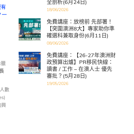
全剖析(6月24日)
更有
18/06/2026
？一
免費講座：放榜前 先部署！
【突圍澳洲8大】專家助你準
確選科兼取身份(6月11日)
08/06/2026
免費講座：【26-27年澳洲財
政預算出爐】PR移民快線：
希臘
讀書 / 工作 – 在澳人士 優先
增長
審批？(5月28日)
19/05/2026
人數
s)
的興