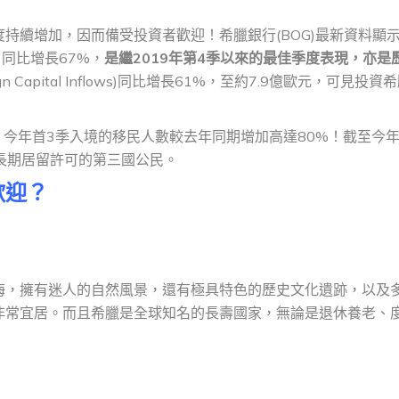
持續增加，因而備受投資者歡迎！希臘銀行(BOG)最新資料顯
同比增長67%，
是繼2019年第4季以來的最佳季度表現，亦是
Capital Inflows)同比增長61%，至約7.9億歐元，可見投資
Asylum)稱，今年首3季入境的移民人數較去年同期增加高達80%！截至今年
有長期居留許可的第三國公民。
歡迎
？
海，擁有迷人的自然風景，還有極具特色的歷史文化遺跡，以及
非常宜居。而且希臘是全球知名的長壽國家，無論是退休養老、