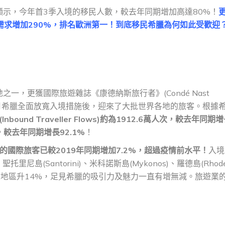
示，今年首3季入境的移民人數，較去年同期增加高達80%！
需求增加290%，排名歐洲第一！到底移民希臘為何如此受歡迎
，更獲國際旅遊雜誌《康德納斯旅行者》(Condé Nast
今年5月希臘全面放寬入境措施後，迎來了大批世界各地的旅客。根據
bound Traveller Flows)約為1912.6萬人次，較去年同期
歐元，較去年同期增長92.1%
！
臘的國際旅客已較2019年同期增加7.2%，超過疫情前水平！
入境
里尼島(Santorini)、米科諾斯島(Mykonos)、羅德島(Rhode
其餘地區升14%，足見希臘的吸引力及魅力一直有增無減。旅遊業