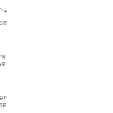
的回
指
而首都
同等
全按
希臘
會福