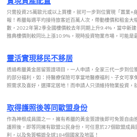
實現資產配置
只需投資25萬歐元或以上買樓，就可一步到位實現「置業+
報！希臘每週平均接待旅客近百萬人次，帶動樓價和租金大幅
數，2022年第2季全國樓價較去年同期上升9.4%，當中新建公
雅典樓價則較同比上漲10.9%，現時投資物業市場，可能是
靈活實現移民不移居
透過希臘黃金居留簽證項目，一人申請，全家三代一步到位
的部分福利，如：持醫療保險可享當地醫療福利、子女可享
照需求及喜好，選擇定居地！而申請人只須維持物業投資，
取得護照後等同歐盟身份
作為神根成員國之一，擁有希臘的黃金簽證後即可免簽自由進
護照後，即等同擁有歐盟公民身份，可任意於27個歐盟成
利，以及免簽暢遊全球184個國家及地區！