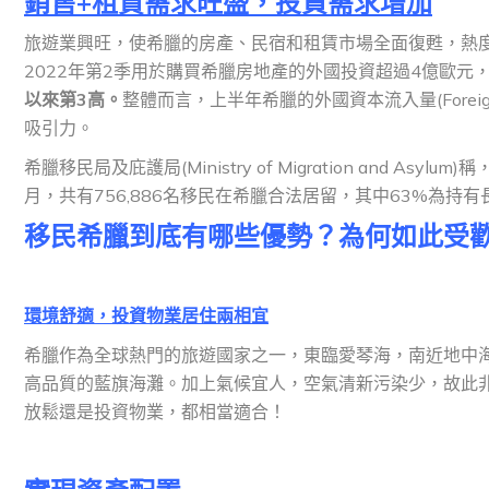
銷售+租賃需求旺盛，投資需求增加
旅遊業興旺，使希臘的房產、民宿和租賃市場全面復甦，熱度
2022年第2季用於購買希臘房地產的外國投資超過4億歐元，
以來第3高。
整體而言，上半年希臘的外國資本流入量(Foreign 
吸引力。
希臘移民局及庇護局(Ministry of Migration and 
月，共有756,886名移民在希臘合法居留，其中63%為持
移民希臘到底有哪些優勢？為何如此受
環境舒適，投資物業居住兩相宜
希臘作為全球熱門的旅遊國家之一，東臨愛琴海，南近地中
高品質的藍旗海灘。加上氣候宜人，空氣清新污染少，故此
放鬆還是投資物業，都相當適合！