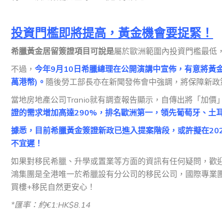
投資門檻即將提高，黃金機會要捉緊！
希臘黃金居留簽證項目可說是
屬於歐洲範圍內投資門檻最低，
不過，
今年9月10日希臘總理在公開演講中宣佈，有意將黃金簽
萬港幣)。
隨後勞工部長亦在新聞發佈會中強調，將保障新政
當地房地產公司Tranio就有調查報告顯示，自傳出將「加價
證的需求增加高達290%，排名歐洲第一，領先葡萄牙、土
據悉，目前希臘黃金簽證新政已進入提案階段，或許擬在20
不宜遲！
如果對移民希臘、升學或置業等方面的資訊有任何疑問，歡
鴻集團是全港唯一於希臘設有分公司的移民公司，國際專業
買樓+移民自然更安心！
*
匯率：約€1:HK$
8.14