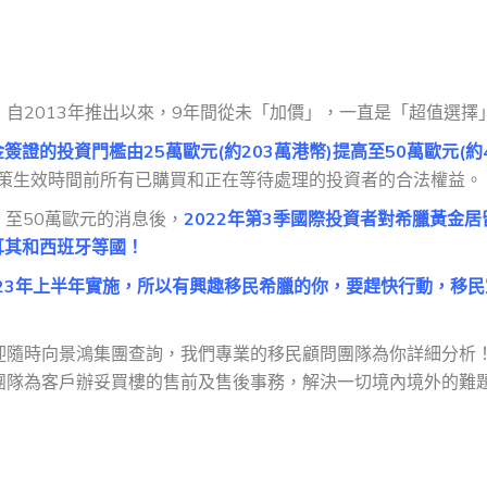
自2013年推出以來，9年間從未「加價」，一直是「超值選擇
證的投資門檻由25萬歐元(約203萬港幣)提高至50萬歐元(約4
策生效時間前所有已購買和正在等待處理的投資者的合法權益。
」至50萬歐元的消息後，
2022年第3季國際投資者對希臘黃金居
耳其和西班牙等國！
23年上半年實施，所以有興趣移民希臘的你，要趕快行動，移民
迎隨時向景鴻集團查詢，我們專業的移民顧問團隊為你詳細分析
團隊為客戶辦妥買樓的售前及售後事務，解決一切境內境外的難