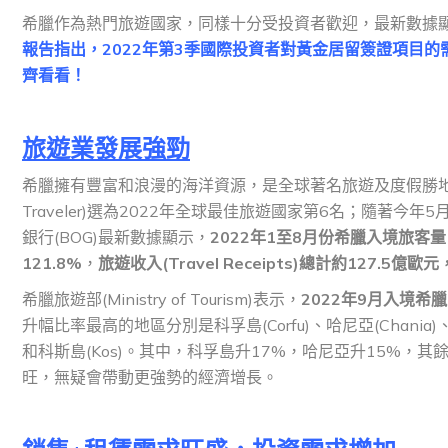
希臘作為熱門旅遊國家，同樣十分受投資者歡迎，最新數據顯
報告指出，2022年第3季國際投資者對黃金居留簽證項目的
齊看看！
旅遊業發展強勁
希臘擁有豐富和浪漫的海洋資源，是全球著名旅遊及度假勝地之一
Traveler)選為2022年全球最佳旅遊國家第6名；隨著
銀行(BOG)最新數據顯示，
2022年1至8月份希臘入境旅客量(In
121.8%
，
旅遊收入(Travel Receipts)總計約127.5億
希臘旅遊部(Ministry of Tourism)表示，
2022年9月入境希
升幅比率最高的地區分別是科孚島(Corfu)、哈尼亞(Chania)、聖托
和科斯島(Kos)。其中，科孚島升17%，哈尼亞升15%，
旺，無疑會帶動更強勢的經濟增長。