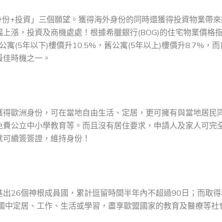
身份+投資」三個願望。獲得海外身份的同時還獲得投資物業帶來
上漲，投資及商機處處！根據希臘銀行(BOG)的住宅物業價格
寓(5年以下)樓價升10.5%，舊公寓(5年以上)樓價升8.7%，
最佳時機之一。
獲得歐洲身份，可在當地自由生活、定居，更可擁有與當地居民
免費公立中小學教育等。而且沒有居住要求，申請人及家人可完
就可續簽簽證，維持身份！
出26個神根成員國，累計逗留時間半年內不超過90日；而取得
員國中定居、工作、生活或學習，盡享歐盟國家的教育及醫療等社