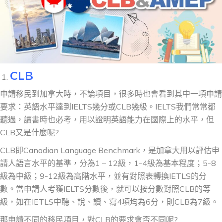
CLB
申請移民到加拿大時，不論項目，很多時也會看到其中一項申請
要求：英語水平達到IELTS幾分或CLB幾級。IELTS我們常常都
聽過，讀書時也必考，用以證明英語能力在國際上的水平，但
CLB又是什麼呢?
CLB即Canadian Language Benchmark，是加拿大用以評估申
請人語言水平的基準，分為1 – 12級，1-4級為基本程度；5-8
級為中級；9-12級為高階水平，並有對照表轉換IETLS的分
數。當申請人考獲IELTS分數後，就可以按分數對照CLB的等
級，如在IETLS中聽、說、讀、寫4項均為6分，則CLB為7級。
那申請不同的移民項目，對CLB的要求會否不同呢?