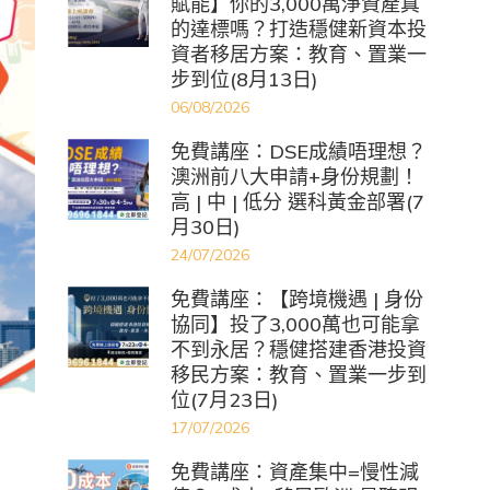
賦能】你的3,000萬淨資產真
的達標嗎？打造穩健新資本投
資者移居方案：教育、置業一
步到位(8月13日)
06/08/2026
免費講座：DSE成績唔理想？
澳洲前八大申請+身份規劃！
高 | 中 | 低分 選科黃金部署(7
月30日)
24/07/2026
免費講座：【跨境機遇 | 身份
協同】投了3,000萬也可能拿
不到永居？穩健搭建香港投資
移民方案：教育、置業一步到
位(7月23日)
17/07/2026
免費講座：資產集中=慢性減