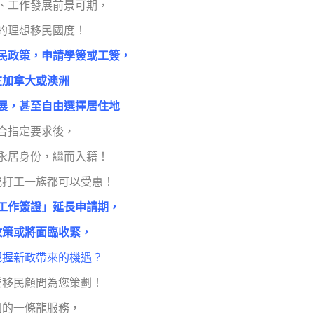
、工作發展前景可期，
的理想移民國度！
民政策，
申請學簽或工簽，
在加拿大或澳洲
展，甚至自由選擇居住地
合指定要求後，
永居身份，繼而入籍！
或打工一族都可以受惠！
工作簽證」延長申請期，
政策或將面臨收緊，
把握新政帶來的機遇？
業移民顧問為您策劃！
團的一條龍服務，