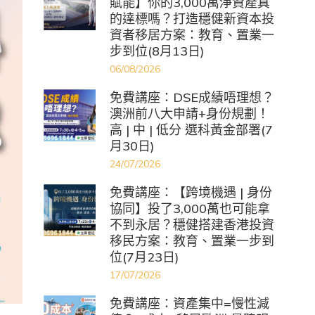
賦能】你的3,000萬淨資產真
的達標嗎？打造穩健新資本投
資者移居方案：教育、置業一
步到位(8月13日)
06/08/2026
免費講座：DSE成績唔理想？
澳洲前八大申請+身份規劃！
高 | 中 | 低分 選科黃金部署(7
月30日)
24/07/2026
免費講座：【跨境機遇 | 身份
協同】投了3,000萬也可能拿
不到永居？穩健搭建香港投資
移民方案：教育、置業一步到
位(7月23日)
17/07/2026
免費講座：資產集中=慢性減