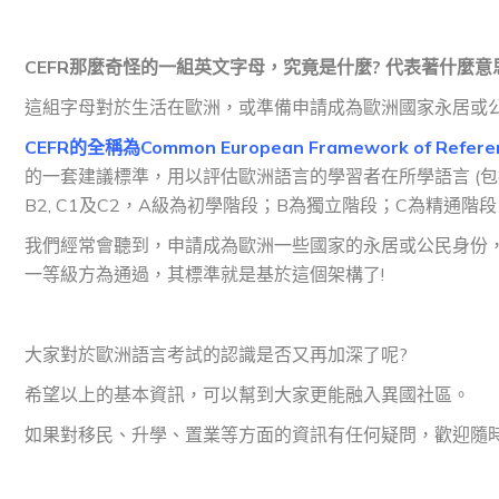
CEFR那麼奇怪的一組英文字母，究竟是什麼? 代表著什麼意
這組字母對於生活在歐洲，或準備申請成為歐洲國家永居或
CEFR的全稱為Common European Framework of Referen
的一套建議標準，用以評估歐洲語言的學習者在所學語言 (包括英
B2, C1及C2，A級為初學階段；B為獨立階段；C為精通階
我們經常會聽到，申請成為歐洲一些國家的永居或公民身份
一等級方為通過，其標準就是基於這個架構了!
大家對於歐洲語言考試的認識是否又再加深了呢?
希望以上的基本資訊，可以幫到大家更能融入異國社區。
如果對移民、升學、置業等方面的資訊有任何疑問，歡迎隨