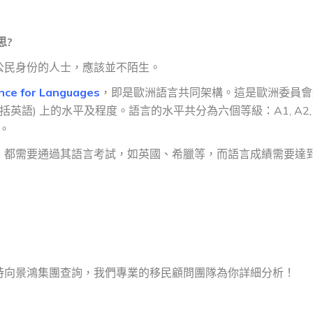
思?
公民身份的人士，應該並不陌生。
ce for Languages
，即是歐洲語言共同架構。這是歐洲委員會
語) 上的水平及程度。語言的水平共分為六個等級：A1, A2, B
段。
，都需要通過其語言考試，如英國、希臘等，而語言成績需要達
時向景鴻集團查詢，我們專業的移民顧問團隊為你詳細分析！