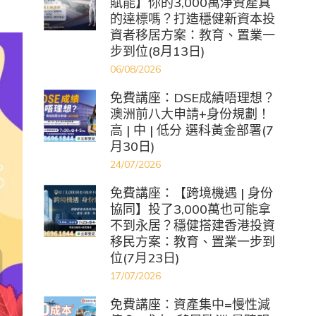
賦能】你的3,000萬淨資產真
的達標嗎？打造穩健新資本投
資者移居方案：教育、置業一
步到位(8月13日)
06/08/2026
免費講座：DSE成績唔理想？
澳洲前八大申請+身份規劃！
高 | 中 | 低分 選科黃金部署(7
月30日)
24/07/2026
免費講座：【跨境機遇 | 身份
協同】投了3,000萬也可能拿
不到永居？穩健搭建香港投資
移民方案：教育、置業一步到
位(7月23日)
17/07/2026
免費講座：資產集中=慢性減