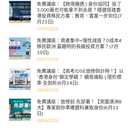
免費講座：【跨境機遇 | 身份協同】投了
3,000萬也可能拿不到永居？穩健搭建香
港投資移民方案：教育、置業一步到位(7
月23日)
17/07/2026
免費講座：資產集中=慢性減值？0成本#
移民歐洲 最聰明的長線投資方案？(7月
10日)
03/07/2026
免費講座：【高考/DSE放榜倒計時！】以
“香港身份”鎖定學籍？ 續簽痛點 | 隱形標
準 全剖析(6月24日)
18/06/2026
免費講座：放榜前 先部署！【突圍澳洲8
大】專家助你準確選科兼取身份(6月11
日)
08/06/2026