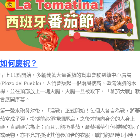
如何慶祝？
早上11點開始，多輛載著大量番茄的貨車會駛到鎮中心廣場
(Plaza del Pueblo)，人們會築起一根兩層樓高、塗滿油脂的木
桿，並在頂部放上一塊火腿，火腿一旦被取下，「蕃茄大戰」就
會展開序幕。
第一聲水砲發射後，「混戰」正式開始！每個人各自為戰，將蕃
茄當成子彈，投擲前必須捏爛壓扁，之後才能向身旁的人身上
砸，直到砸完為止；而且只能扔番茄，嚴禁攜帶任何種類的瓶子
或硬物，亦不允許撕扯其他參加者的衣服。戰鬥約歷時1小時，