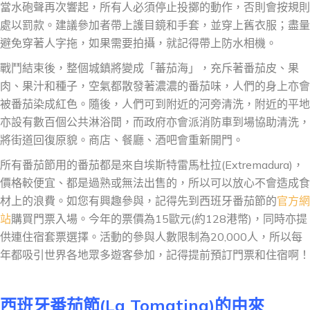
當水砲聲再次響起，所有人必須停止投擲的動作，否則會按規則
處以罰款。建議參加者帶上護目鏡和手套，並穿上舊衣服；盡量
避免穿著人字拖，如果需要拍攝，就記得帶上防水相機。
戰鬥結束後，整個城鎮將變成「蕃茄海」，充斥著番茄皮、果
肉、果汁和種子，空氣都散發著濃濃的番茄味，人們的身上亦會
被番茄染成紅色。隨後，人們可到附近的河旁清洗，附近的平地
亦設有數百個公共淋浴間，而政府亦會派消防車到場協助清洗，
將街道回復原貌。商店、餐廳、酒吧會重新開門。
所有番茄節用的番茄都是來自埃斯特雷馬杜拉(Extremadura)，
價格較便宜、都是過熟或無法出售的，所以可以放心不會造成食
材上的浪費。如您有興趣參與，記得先到西班牙番茄節的
官方網
站
購買門票入場。今年的票價為15歐元(約128港幣)，同時亦提
供連住宿套票選擇。活動的參與人數限制為20,000人，所以每
年都吸引世界各地眾多遊客參加，記得提前預訂門票和住宿啊！
西班牙番茄節(La Tomatina)的
由來