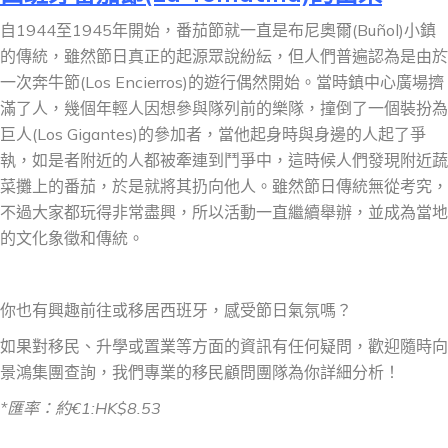
自1944至1945年開始，番茄節就一直是布尼奧爾(Buñol)小鎮
的傳統，雖然節日真正的起源眾說紛紜，但人們普遍認為是由於
一次奔牛節(Los Encierros)的遊行偶然開始。當時鎮中心廣場擠
滿了人，幾個年輕人因想參與隊列前的樂隊，撞倒了一個裝扮為
巨人(Los Gigantes)的參加者，當他起身時與身邊的人起了爭
執，如是者附近的人都被牽連到鬥爭中，這時候人們發現附近蔬
菜攤上的番茄，於是就將其扔向他人。雖然節日傳統無從考究，
不過大家都玩得非常盡興，所以活動一直繼續舉辦，並成為當地
的文化象徵和傳統。
你也有興趣前往或移居西班牙，感受節日氣氛嗎？
如果對移民、升學或置業等方面的資訊有任何疑問，歡迎隨時向
景鴻集團查詢，我們專業的移民顧問團隊為你詳細分析！
*
匯率：約
€
1:HK$
8.53