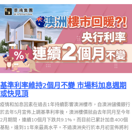
基準利率維持2個月不變 市場料加息週期
或快見頂
疫情和加息因素在過去1年持續影響澳洲樓市，自澳洲儲備銀行
於去年5月宣佈上調基準利率後，澳洲樓價就由去年同月至今年
2月期間，連續10個月下跌共9.1%。而目前已累計加息400個
基點，達到11年來最高水平。不過澳洲央行於本月初宣佈將利