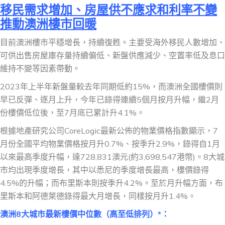
移民需求增加、房屋供不應求和利率不變
推動澳洲樓市回暖
目前澳洲樓市平穩增長，持續復甦。主要受海外移民人數增加、
可供出售房屋庫存量持續偏低、新盤供應減少、空置率低及息口
維持不變等因素帶動。
2023年上半年新盤量較去年同期低約15%，而澳洲全國樓價則
早已反彈、逐月上升，今年已錄得連續5個月按月升幅，繼2月
份樓價低位後，至7月底已累計升4.1%。
根據地產研究公司CoreLogic最新公佈的物業價格指數顯示，7
月份全國平均物業價格按月升0.7%、按季升2.9%，錄得自1月
以來最高季度升幅，達728,831澳元(約3,698,547港幣)。8大城
市均出現季度增長，其中以悉尼的季度增長最高，樓價錄得
4.5%的升幅；而布里斯本則按季升4.2%。至於月升幅方面，布
里斯本和阿德萊德錄得最大月增長，同樣按月升1.4%。
澳
洲8
大城市
最新
樓價中位數（高至低排列）
*
：