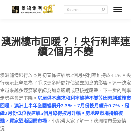
澳洲樓市回暖？！央行利率連
續2個月不變
澳洲儲備銀行於本月初宣佈連續第2個月將利率維持於4.1%。央
行表示此舉是為了爭取更多時間評估過去加息的影響。這一決定
令越來越多經濟學家認為加息週期或已接近尾聲，下一步的利率
走勢將會是下降。
房屋供不應求和利率維持不變等因素刺激樓市
回暖，澳洲上半年全國樓價升2.3%、7月份按月續升0.7%，是
繼2月份低位後連續5個月錄得按月升幅。房地產市場持續復
甦，買家逐漸回歸市場
，小編帶大家了解一下澳洲樓市最新情
況！