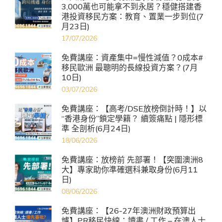
3,000萬也可能拿不到永居？穩健搭建香
港投資移民方案：教育、置業一步到位(7
月23日)
17/07/2026
免費講座：資產集中=慢性減值？0成本#
移民歐洲 最聰明的長線投資方案？(7月
10日)
03/07/2026
免費講座：【高考/DSE放榜倒計時！】以
“香港身份”鎖定學籍？ 續簽痛點 | 隱形標
準 全剖析(6月24日)
18/06/2026
免費講座：放榜前 先部署！【突圍澳洲8
大】專家助你準確選科兼取身份(6月11
日)
08/06/2026
免費講座：【26-27年澳洲財政預算出
爐】PR移民快線：讀書 / 工作 – 在澳人士