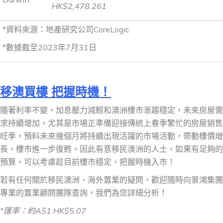
HK$2,478,261
*資料來源：地產研究公司CoreLogic
*數據截至2023年7月31日
移澳買樓 把握時機！
隨著利率不變，加息壓力減輕和澳洲樓市漸趨穩定，未來房屋需
求持續增加，尤其是市場正準備迎接傳統上春季繁忙的房屋銷售
旺季，預料未來幾個月將持續出現活躍的市場活動，帶動樓價增
長，樓市進一步復甦。因此有意移民澳洲的人士，如果有足夠的
預算，可以考慮趁目前樓市穩定，把握時機入市！
若有任何關於移民澳洲、海外置業的疑問，歡迎隨時向景鴻集團
專業的置業顧問團隊查詢，我們為您詳細分析！
*
匯率：約
A$1:HK$5.
07