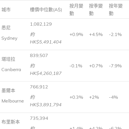
按月變
按季變
按年變
城市
樓價中位數(A$)
動
動
動
1,082,129
悉尼
約
+0.9%
+4.5%
-2.1%
Sydney
HK$5,491,404
839,507
堪培拉
約
-0.1%
+0.7%
-7.9%
Canberra
HK$4,260,187
766,912
墨爾本
約
+0.3%
+2%
-4%
Melbourne
HK$3,891,794
735,394
布里斯本
約
+1.4%
+4.2%
-6.2%