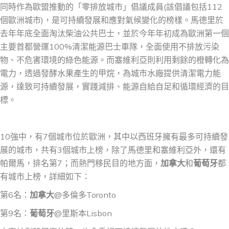
同時作為歐盟推動的「零排放城市」倡議成員(該倡議包括112
個歐洲城市)，是可持續發展和應對氣候變化的榜樣。馬德里於
去年年底全面淘汰柴油公共巴士，並於今年年初成為歐洲第一個
主要首都營運100%清潔能源巴士車隊，全面使用不排放污染
物、不危害環境的綠色能源。而塞維利亞則利用剩餘的橙轉化為
電力，透過發酵水果產生的甲烷，為城市水廠提供清潔電力能
源，達致可持續發展，實踐減排、能源自給自足和循環經濟的目
標。
10強中，有7個城市位於歐洲，其中以西班牙擁有最多可持續發
展的城市，共有3個城市上榜，除了馬德里和塞維利亞外，還有
帕爾馬，排名第7；而熱門移民目的地方面，
加拿大
和
葡萄牙
都
有城市上榜，詳細如下：
第6名：
加拿大
@多倫多Toronto
第9名：
葡萄牙
@里斯本Lisbon