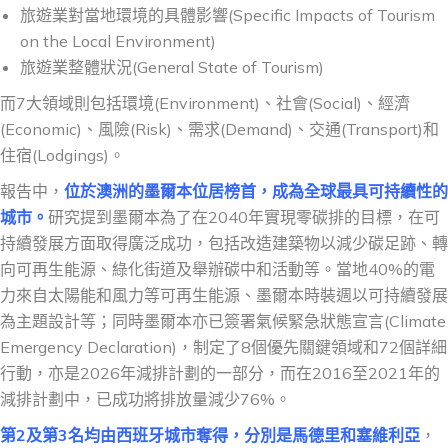
旅遊業對當地環境的具體影響(Specific Impacts of Tourism
on the Local Environment)
旅遊業整體狀況(General State of Tourism)
而7大領域則包括環境(Environment)、社會(Social)、經濟
(Economic)、風險(Risk)、需求(Demand)、交通(Transport)和
住宿(Lodgings)。
報告中，
位於澳洲的墨爾本位居榜首，成為全球最具可持續性的
城市。
研究提到墨爾本為了在2040年實現零碳排的目標，在可
持續發展方面取得廣泛成功，包括改造建築物以減少碳足跡、轉
向可再生能源、綠化街道及舉辦碳中和活動等。當地40%的電
力來自太陽能和風力等可再生能源、墨爾本時裝週以可持續發展
為主題設計等；同時墨爾本亦已簽署氣候緊急狀態宣言(Climate
Emergency Declaration)，制定了8個優先關鍵領域和72個詳細
行動，亦是2026年減排計劃的一部分，而在2016至2021年的
減排計劃中，已成功將排放量減少76%。
第2及第3名均由西班牙城市奪得，分別是馬德里和塞維利亞
，