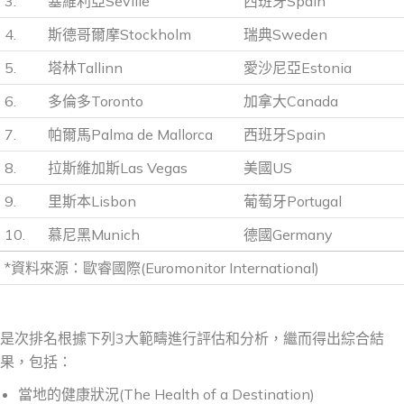
3.
塞維利亞Seville
西班牙Spain
4.
斯德哥爾摩Stockholm
瑞典Sweden
5.
塔林Tallinn
愛沙尼亞Estonia
6.
多倫多Toronto
加拿大Canada
7.
帕爾馬Palma de Mallorca
西班牙Spain
8.
拉斯維加斯Las Vegas
美國US
9.
里斯本Lisbon
葡萄牙Portugal
10.
慕尼黑Munich
德國Germany
*資料來源：歐睿國際(Euromonitor International)
是次排名根據下列3大範疇進行評估和分析，繼而得出綜合結
果，包括：
當地的健康狀況(The Health of a Destination)