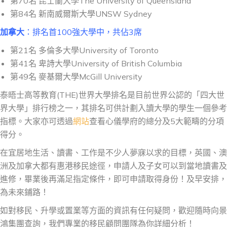
第70名 昆士蘭大學The University of Queensland
第84名 新南威爾斯大學UNSW Sydney
加拿大
：排名首100強大學中，共佔3席
第21名 多倫多大學University of Toronto
第41名 卑詩大學University of British Columbia
第49名 麥基爾大學McGill University
泰晤士高等教育(THE)世界大學排名是目前世界公認的「四大世
界大學」排行榜之一，其排名可供計劃入讀大學的學生一個參考
指標。大家亦可透過
網站
查看心儀學府的總分及5大範疇的分項
得分。
在宜居地生活、讀書、工作是不少人夢寐以求的目標，英國、澳
洲及加拿大都有惠港移民途徑，申請人及子女可以到當地讀書及
進修，畢業後再滿足指定條件，即可申請取得身份！及早安排，
為未來鋪路！
如對移民、升學或置業等方面的資訊有任何疑問，歡迎隨時向景
鴻集團查詢，我們專業的移民顧問團隊為你詳細分析！