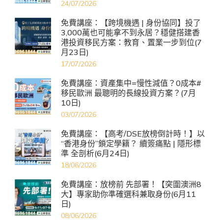
24/07/2026
免費講座：【跨境機遇 | 身份協同】投了
3,000萬也可能拿不到永居？穩健搭建香
港投資移民方案：教育、置業一步到位(7
月23日)
17/07/2026
免費講座：資產集中=慢性減值？0成本#
移民歐洲 最聰明的長線投資方案？(7月
10日)
03/07/2026
免費講座：【高考/DSE放榜倒計時！】以
“香港身份”鎖定學籍？ 續簽痛點 | 隱形標
準 全剖析(6月24日)
18/06/2026
免費講座：放榜前 先部署！【突圍澳洲8
大】專家助你準確選科兼取身份(6月11
日)
08/06/2026