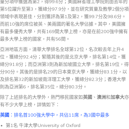
量分項中獲選為第2，得99.6分；美國麻省理工學院則由去年的
第5位躍升至第3，獲總分97.9分，並在研究質量及教學2個分項
領域中表現甚佳，分別獲評為第1及第2，獲99.7分及98.6分。
而前10強的席位被英、美兩國的著名大學佔據。其中，美國擁
有最多優秀大學，共有169間大學上榜，亦是在前200強中擁有
最多大學上榜的國家，共有56間。
亞洲地區方面，清華大學排名全球第12位，名次較去年上升4
位，獲總分92.4分；緊隨其後的是北京大學，排名第14位，獲
總分91.8分；而亞洲第3則為新加坡國立大學，排名第19位，得
分90分。其後的是排名29的日本東京大學，獲總分83.1分，以
及排名第32的新加坡南洋理工大學，獲總分82.3分；香港大學
則為亞洲第6，排名第35位，總分80.3分。
除了上述排名的大學外，熱門移民國家如
英國
、
澳洲
和
加拿大
亦
有不少大學上榜，詳情如下：
英國
：排名首100強大學中，共佔11席，為3國中最多
第1名 牛津大學University of Oxford