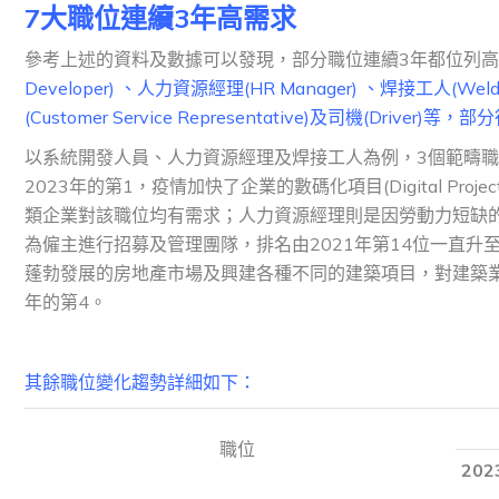
7
大職位連續
3
年高需求
參考上述的資料及數據可以發現，部分職位連續3年都位列
Developer) 、人力資源經理(HR Manager) 、焊接工人(We
(Customer Service Representative)及司機(Drive
以系統開發人員、人力資源經理及焊接工人為例，3個範疇職位
2023年的第1，疫情加快了企業的數碼化項目(Digital P
類企業對該職位均有需求；人力資源經理則是因勞動力短缺
為僱主進行招募及管理團隊，排名由2021年第14位一直升
蓬勃發展的房地產市場及興建各種不同的建築項目，對建築業的
年的第4。
其餘職位變化趨勢詳細如下：
職位
202