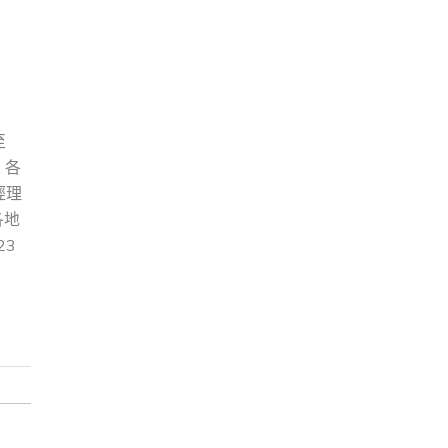
至
，各
經理
各地
23