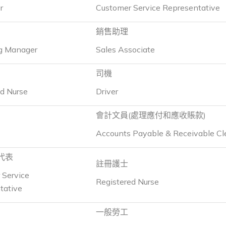
r
Customer Service Representative
銷售助理
g Manager
Sales Associate
司機
ed Nurse
Driver
會計文員(處理應付和應收賬款)
Accounts Payable & Receivable Cl
代表
註冊護士
 Service
Registered Nurse
tative
一般勞工