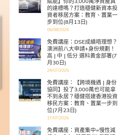
賦能】你的3,000萬淨資產真
的達標嗎？打造穩健新資本投
資者移居方案：教育、置業一
步到位(8月13日)
06/08/2026
免費講座：DSE成績唔理想？
澳洲前八大申請+身份規劃！
高 | 中 | 低分 選科黃金部署(7
月30日)
24/07/2026
免費講座：【跨境機遇 | 身份
協同】投了3,000萬也可能拿
不到永居？穩健搭建香港投資
移民方案：教育、置業一步到
位(7月23日)
17/07/2026
免費講座：資產集中=慢性減