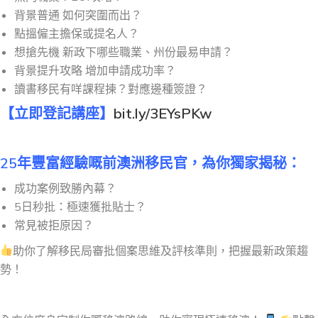
背景普通 如何突圍而出？
點搵僱主擔保或提名人？
想搶先機 新政下哪些職業、州份最易申請？
背景提升攻略 增加申請成功率？
讀書移民有咩課程揀？對應邊種簽證？
【立即登記講座】
bit.ly/3EYsPKw
25年豐富經驗嘅前澳洲移民官，為你獨家揭秘：
成功案例致勝內幕？
5日秒批：極速獲批貼士？
常見被拒原因？
助你了解移民局審批個案思維及評核準則，把握最新政策趨
勢！