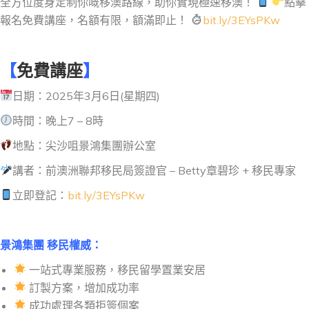
全方位度身定制你嘅移澳路線，助你實現極速移澳！
點擊
報名免費講座，名額有限，額滿即止！
bit.ly/3EYsPKw
【
免費講座
】
日期：2025年3月6日(星期四)
時間：晚上7 – 8時
地點：尖沙咀景鴻集團辦公室
講者：前澳洲聯邦移民局簽證官 – Betty章碧珍 + 移民專家
立即登記：
bit.ly/3EYsPKw
景鴻集團 移民權威：
一站式專業服務，移民留學置業安居
訂製方案，增加成功率
成功處理各類拒簽個案