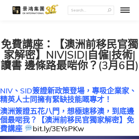
免費講座：【澳洲前移民官獨
家解密】NIV|SID|自僱|技術|
讀書 邊條路最啱你？(3月6日)
NIV、SID簽證新政策登場，專吸企業家、
精英人士同擁有緊缺技能嘅專才！
澳洲簽證五花八門，想極速移澳，到底邊
個最啱我？【澳洲前移民官獨家解密】免
費講座
bit.ly/3EYsPKw