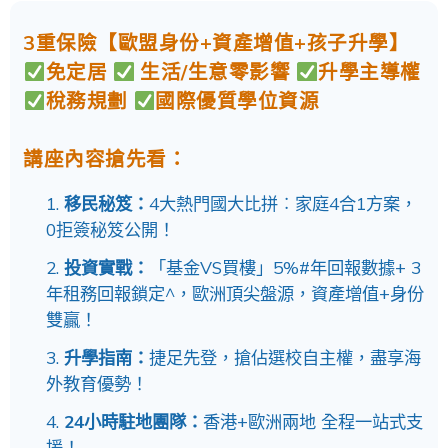
3重保險【歐盟身份+資產增值+孩子升學】
免定居
生活/生意零影響
升學主導權
稅務規劃
國際優質學位資源
講座內容搶先看：
移民秘笈：
4大熱門國大比拼︰家庭4合1方案，
0拒簽秘笈公開！
投資實戰：
「基金VS買樓」5%#年回報數據+ 3
年租務回報鎖定^，歐洲頂尖盤源，資產增值+身份
雙贏！
升學指南：
捷足先登，搶佔選校自主權，盡享海
外教育優勢！
24小時駐地團隊：
香港+歐洲兩地 全程一站式支
援！