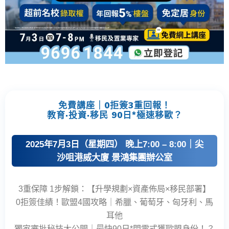
免費講座｜0拒簽3重回報！
教育·投資·移民 90日*極速移歐？
2025年7月3日（星期四） 晚上7:00 – 8:00｜尖
沙咀港威大廈 景鴻集團辦公室
3重保障 1步解鎖：【升學規劃×資產佈局×移民部署】
0拒簽佳績！歐盟4國攻略｜希臘、葡萄牙、匈牙利、馬
耳他
獨家審批秘技大公開｜最快90日*閃電式獲歐盟身份！？