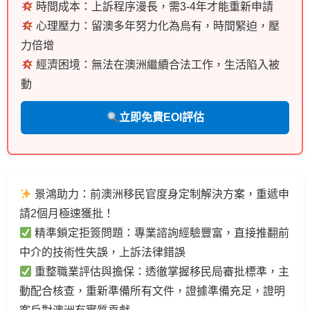
時間成本：上訴程序漫長，需3-4年才能重新申請
心理壓力：留澳多年努力化為烏有，時間緊迫，壓
力倍增
經濟困境：無法在澳洲繼續合法工作，生活陷入被
動
立即
免費EOI評估
景鴻助力：前澳洲移民官度身定制解決方案，重遞申
請2個月極速獲批！
精準鎖定拒簽問題：專業諮詢經驗豐富，直接推翻前
中介的技術性失誤，上訴法律錯誤
重整職業評估與擔保：透徹掌握移民局審批標準，主
動配合核查，重新準備所有文件，證據準備充足，證明