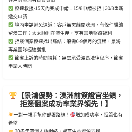
客戶對澳洲有實質貢獻
極速救援·15天內完成申請：15/8申請被拒 | 30/8重新
遞交申請
境內申請避免遣返：客戶無需離開澳洲，有條件繼續
留澳工作；太太順利在澳生產，享有當地醫療福利
拒簽個案極速找出癥結：般需6-9個月的流程，景鴻
專業團隊極速獲批
節省上訴的時間損耗：無需承受漫長法律程序，節省
申請人時間
【景鴻優勢：澳洲前簽證官坐鎮，
拒簽翻案成功率業界領先！】
一對一親手幫你部署路線！
增加成功率，拒簽也有
希望！
20多年澳洲人脈網絡，豐富生意資源支援