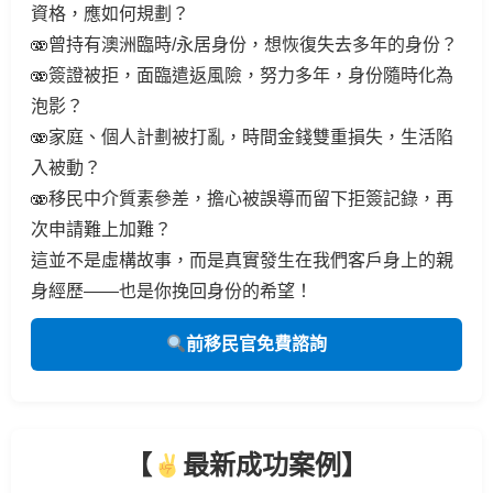
資格，應如何規劃？
🫨曾持有澳洲臨時/永居身份，想恢復失去多年的身份？
🫨簽證被拒，面臨遣返風險，努力多年，身份隨時化為
泡影？
🫨家庭、個人計劃被打亂，時間金錢雙重損失，生活陷
入被動？
🫨移民中介質素參差，擔心被誤導而留下拒簽記錄，再
次申請難上加難？
這並不是虛構故事，而是真實發生在我們客戶身上的親
身經歷——也是你挽回身份的希望！
前移民官免費諮詢
【
最新成功案例】