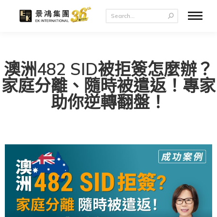
澳洲482 SID被拒簽怎麼辦？
家庭分離、隨時被遣返！專家
助你逆轉翻盤！