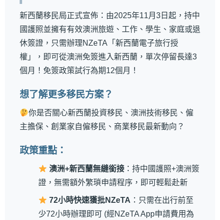
新西蘭移民局正式宣佈：由2025年11月3日起，持中
國護照並擁有有效澳洲旅遊、工作、學生、家庭或退
休簽證，只需辦理NZeTA「新西蘭電子旅行授
權」，即可從澳洲免簽進入新西蘭，單次停留長達3
個月！免簽政策試行為期12個月！
想了解更多移民方案？
你是否關心新西蘭投資移民、澳洲技術移民、僱
主擔保、創業家自僱移民、商業移民最新動向？
政策重點：
澳洲+新西蘭無縫銜接
：持中國護照+澳洲簽
證，無需額外繁瑣申請程序，即可輕鬆赴新
72小時快速獲批NZeTA
：只需在出行前至
少72小時辦理即可 (經NZeTA App申請費用為