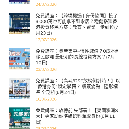
24/07/2026
免費講座：【跨境機遇 | 身份協同】投了
3,000萬也可能拿不到永居？穩健搭建香
港投資移民方案：教育、置業一步到位(7
月23日)
17/07/2026
免費講座：資產集中=慢性減值？0成本#
移民歐洲 最聰明的長線投資方案？(7月
10日)
03/07/2026
免費講座：【高考/DSE放榜倒計時！】以
“香港身份”鎖定學籍？ 續簽痛點 | 隱形標
準 全剖析(6月24日)
18/06/2026
免費講座：放榜前 先部署！【突圍澳洲8
大】專家助你準確選科兼取身份(6月11
日)
08/06/2026