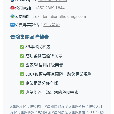
公司電話：
+852 2369 1844
公司網址：
ekinternationalholdings.com
免費專業評估：
立即開始
景鴻集團品牌榮譽
36年移民權威
成功案例超過15萬宗
國家5A信用評級榮譽
300+位頂尖專家團隊，助您專業規劃
企業網點分佈全球
專業引路，滿足您的移民需求
#澳洲移民 #技術移民 #澳洲投資移民 #澳洲永居 #技術人才
移民 #澳洲簽證 #EOI邀請 #澳洲房產 #澳洲教育 #485 #482