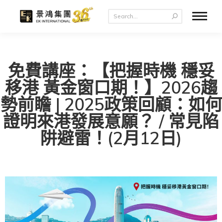
免費講座：【把握時機 穩妥
移港 黃金窗口期！】2026趨
勢前瞻 | 2025政策回顧：如何
證明來港發展意願？ / 常見陷
阱避雷！(2月12日)