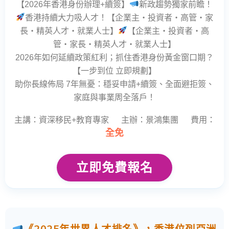
【2026年香港身份辦理+續簽】
新政趨勢獨家前瞻！
香港持續大力吸人才！【企業主・投資者・高管・家
長・精英人才・就業人士】
【企業主・投資者・高
管・家長・精英人才・就業人士】
2026年如何延續政策紅利；抓住香港身份黃金窗口期？
【一步到位 立即規劃】
助你長線佈局 7年無憂：穩妥申請+續簽、全面避拒簽、
家庭與事業周全落戶！
主講：資深移民+教育專家 主辦：景鴻集團 費用：
全免
立即免費報名
《2025年世界人才排名》，香港位列亞洲