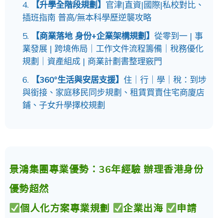
【升學全階段規劃】
官津|直資|國際|私校對比、
插班指南 普高/無本科學歷逆襲攻略
【商業落地 身份+企業架構規劃】
從零到一 | 事
業發展 | 跨境佈局｜工作文件流程籌備｜稅務優化
規劃｜資產組成 | 商業計劃書整理竅門
【360°生活與安居支援】
住｜行｜學｜稅：到埗
與銜接、家庭移民同步規劃、租賃買賣住宅商廈店
鋪、子女升學擇校規劃
景鴻集團專業優勢：36年經驗 辦理香港身份
優勢超然
個人化方案專業規劃
企業出海
申請