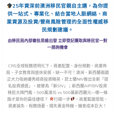
25年資深前澳洲移民官親自主講，為你提
供一站式、專業化、結合當地人脈網絡、商
業資源及投資/營商風險管理的全面性權威移
民規劃建議。
由移民局內部審批思維出發 立即登記獲取與移民官一對
一諮詢機會
CRS全球稅務透明化下，
資產配置、身份規劃、商業佈
局、子女教育與退休安居，缺一不可！
澳洲、新西蘭兩國
正大力吸納優秀經商投資精英，昆士蘭NIV推出全新「提
名投資通道」，被譽為「新SIV」；新西蘭AIP/BIV投資
移民大降門檻，500萬澳元 vs 500萬新西蘭元—哪一條
路才是你的最佳捷徑？
行錯一步
，
商業藍圖受阻、
資產損失、稅務煩憂、錯失黃金時機，機會成本巨大！