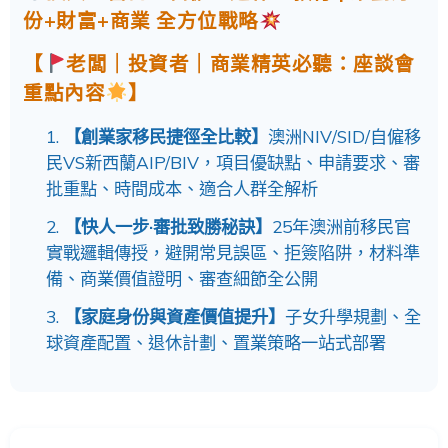
份+財富+商業 全方位戰略
【
老闆｜投資者｜商業精英必聽：座談會
重點內容
】
【創業家移民捷徑全比較】
澳洲NIV/SID/自僱移
民VS新西蘭AIP/BIV，項目優缺點、申請要求、審
批重點、時間成本、適合人群全解析
【快人一步·審批致勝秘訣】
25年澳洲前移民官
實戰邏輯傳授，避開常見誤區、拒簽陷阱，材料準
備、商業價值證明、審查細節全公開
【家庭身份與資產價值提升】
子女升學規劃、全
球資產配置、退休計劃、置業策略一站式部署