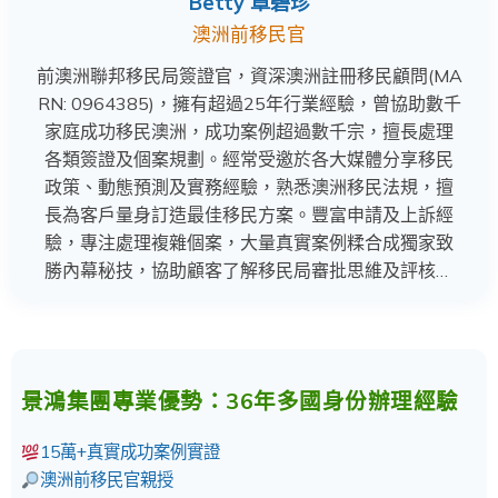
Betty 章碧珍
澳洲前移民官
前澳洲聯邦移民局簽證官，資深澳洲註冊移民顧問(MA
RN: 0964385)，擁有超過25年行業經驗，曾協助數千
家庭成功移民澳洲，成功案例超過數千宗，擅長處理
各類簽證及個案規劃。經常受邀於各大媒體分享移民
政策、動態預測及實務經驗，熟悉澳洲移民法規，擅
長為客戶量身訂造最佳移民方案。豐富申請及上訴經
驗，專注處理複雜個案，大量真實案例糅合成獨家致
勝內幕秘技，協助顧客了解移民局審批思維及評核準
則，規避隱藏風險，絕對值得信賴。
景鴻集團專業優勢：36年多國身份辦理經驗
15萬+真實成功案例實證
澳洲前移民官親授