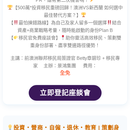
【500萬*投資移民重磅回歸！澳洲VS新西蘭 如何選中
最佳替代方案？】
【
最怕揀錯路線】為自己及家人留多一個選擇
結合
資產+商業戰略考量，隨時能啟動的身份Plan B
【
移民官免費座談會】
助你靈活高效移民、策劃雙
重身份部署、盡享雙邊路徑優勢！
主講：前澳洲聯邦移民局簽證官 Betty章碧珍 + 移民專
家 主辦：景鴻集團 費用：
全免
立即登記座談會
投資・營商・自僱・退休・教育 | 策劃身