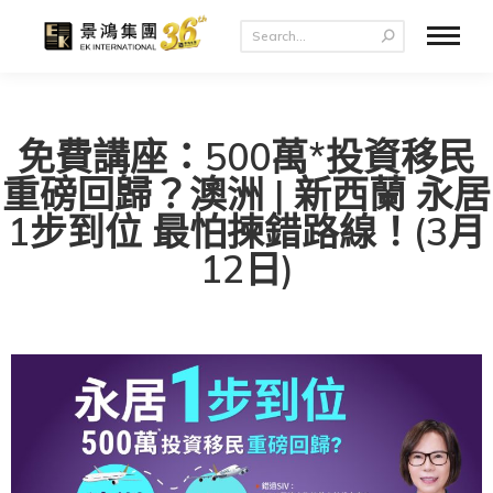
免費講座：500萬*投資移民
重磅回歸？澳洲 | 新西蘭 永居
1步到位 最怕揀錯路線！(3月
12日)