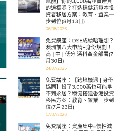
賦能】你的3,000萬淨資產真
的達標嗎？打造穩健新資本投
資者移居方案：教育、置業一
步到位(8月13日)
06/08/2026
免費講座：DSE成績唔理想？
澳洲前八大申請+身份規劃！
高 | 中 | 低分 選科黃金部署(7
月30日)
24/07/2026
免費講座：【跨境機遇 | 身份
協同】投了3,000萬也可能拿
不到永居？穩健搭建香港投資
移民方案：教育、置業一步到
位(7月23日)
17/07/2026
免費講座：資產集中=慢性減