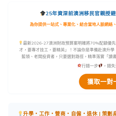
25年資深前澳洲移民官親授
為你提供一站式、專業化、結合當地人脈網絡
最新2026-27澳洲財政預算案明確將70%配額
才，要專才技工，要精英」！不論你是準備赴澳升學、打
藍領、老闆投資者，只要選對路徑，精準落實「讀書
行錯一步
，錯失
獲取一對
升學・工作・營商・自僱・退休 | 策劃