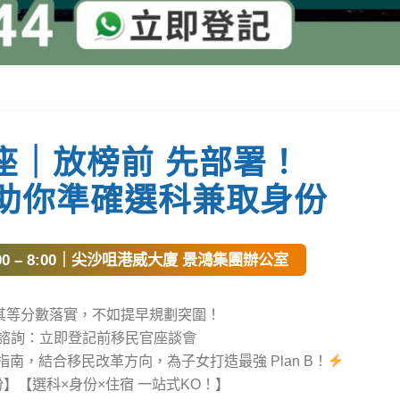
座｜放榜前 先部署！
家助你準確選科兼取身份
:00 – 8:00｜尖沙咀港威大廈 景鴻集團辦公室
與其等分數落實，不如提早規劃突圍！
諮詢：立即登記前移民官座談會
指南，結合移民改革方向，為子女打造最強 Plan B！
】【選科×身份×住宿 一站式KO！】