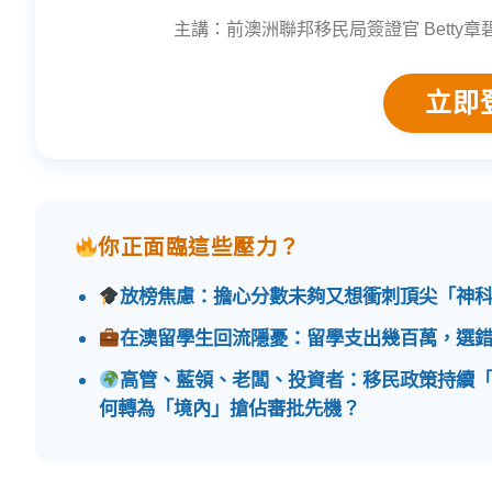
主講：前澳洲聯邦移民局簽證官 Betty
立即
你正面臨這些壓力？
放榜焦慮：擔心分數未夠又想衝刺頂尖「神
在澳留學生回流隱憂：留學支出幾百萬，選
高管、藍領、老闆、投資者：移民政策持續
何轉為「境內」搶佔審批先機？