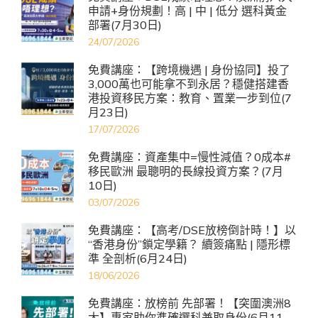
申請+身份規劃！高 | 中 | 低分 選科黃金
部署(7月30日)
24/07/2026
免費講座：【跨境機遇 | 身份協同】投了
3,000萬也可能拿不到永居？穩健搭建香
港投資移民方案：教育、置業一步到位(7
月23日)
17/07/2026
免費講座：資產集中=慢性減值？0成本#
移民歐洲 最聰明的長線投資方案？(7月
10日)
03/07/2026
免費講座：【高考/DSE放榜倒計時！】以
“香港身份”鎖定學籍？ 續簽痛點 | 隱形標
準 全剖析(6月24日)
18/06/2026
免費講座：放榜前 先部署！【突圍澳洲8
大】專家助你準確選科兼取身份(6月11