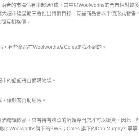
示，兩者的市場佔有率超過7成，當中以Woolworths的門市相對較
兩大超市逢星期三會推出特價目錄，有些商品會以半價形式發售
s之間互相格價。
些商品在Woolworths及Coles是找不到的。
超市的話記得自備購物袋。
統，讓顧客自助結帳。
賣酒精類飲品，只有持有牌照的酒類專門店才可以販賣。因此一
worths旗下的BWS；Coles 旗下的Dan Murphy's 等