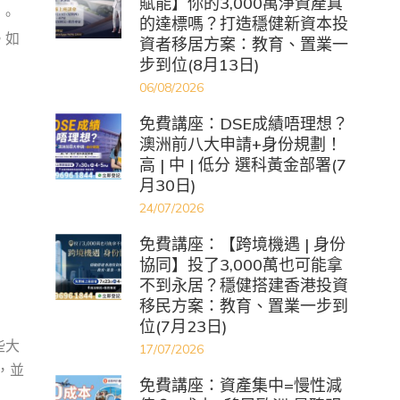
賦能】你的3,000萬淨資產真
多。
的達標嗎？打造穩健新資本投
。如
資者移居方案：教育、置業一
步到位(8月13日)
06/08/2026
免費講座：DSE成績唔理想？
澳洲前八大申請+身份規劃！
高 | 中 | 低分 選科黃金部署(7
月30日)
24/07/2026
免費講座：【跨境機遇 | 身份
協同】投了3,000萬也可能拿
不到永居？穩健搭建香港投資
移民方案：教育、置業一步到
位(7月23日)
些大
17/07/2026
等，並
免費講座：資產集中=慢性減