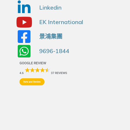
Linkedin
EK International
景鴻集團
9696-1844