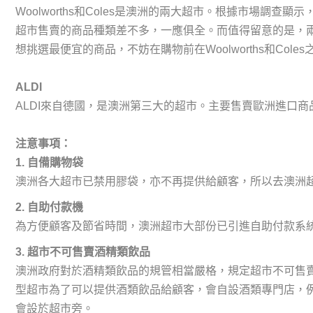
Woolworths和Coles是澳洲的兩大超市。根據市場調查顯
超市售賣的商品種類差不多，一應俱全。而值得留意的是，
想挑選最便宜的商品，不妨在購物前在Woolworths和Cole
ALDI
ALDI來自德國，是澳洲第三大的超市。主要售賣歐洲進口商品，有
注意事項：
1. 自備購物袋
澳洲各大超市已禁用膠袋，亦不再提供給顧客，所以去澳洲
2.
自助付款機
為方便顧客及節省時間，澳洲超市大部份已引進自助付款系
3. 超市不可售賣酒精類飲品
澳洲政府對於酒精類飲品的規管相當嚴格，規定超市不可售
型超市為了可以提供酒類飲品給顧客，會自設酒類專門店，例如: Wool
會設於超市旁。